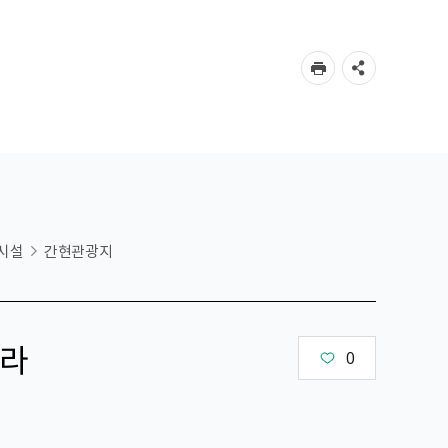
시설
간현관광지
라
0