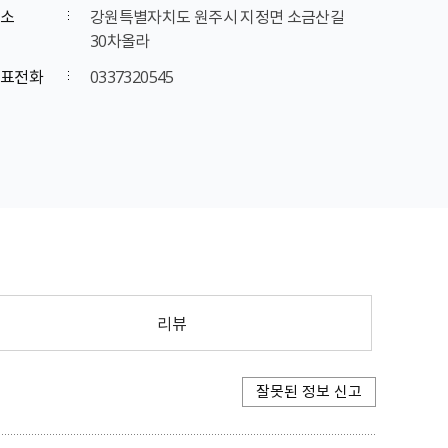
소
강원특별자치도 원주시 지정면 소금산길
30차올라
표전화
0337320545
리뷰
잘못된 정보 신고