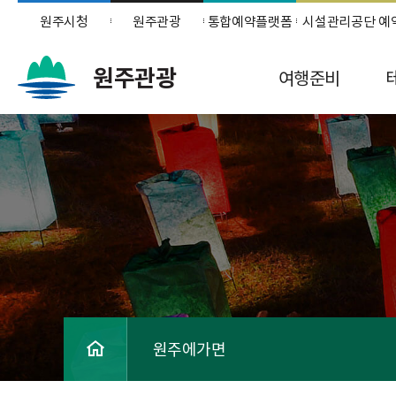
원주시청
원주관광
통합예약플랫폼
시설관리공단 예
원주관광
여행준비
원주에가면