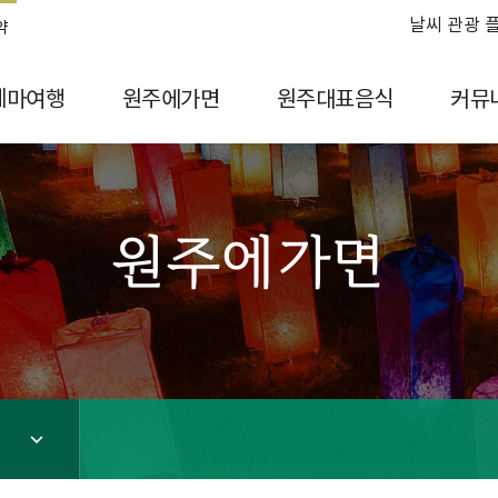
날씨 관광 
약
테마여행
원주에가면
원주대표음식
커뮤
원주에가면