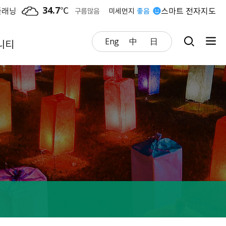
34.7
℃
플래닝
스마트 전자지도
구름많음
미세먼지
좋음
Eng
中
日
니티