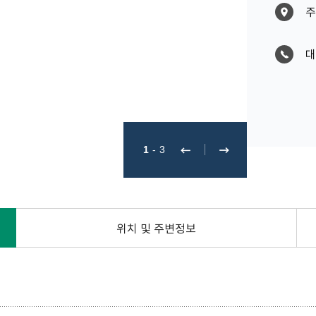
주
대
1
-
3
위치 및 주변정보