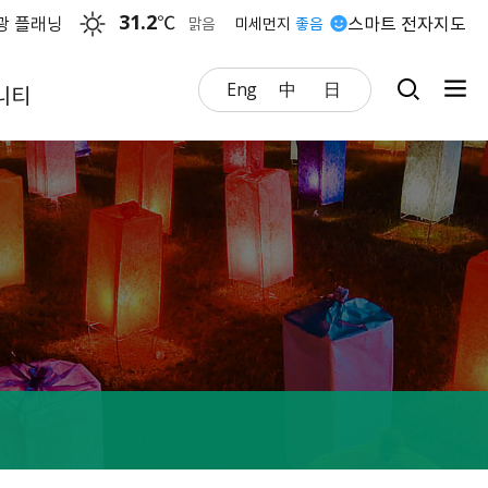
31.2
℃
광 플래닝
스마트 전자지도
맑음
미세먼지
좋음
Eng
中
日
니티