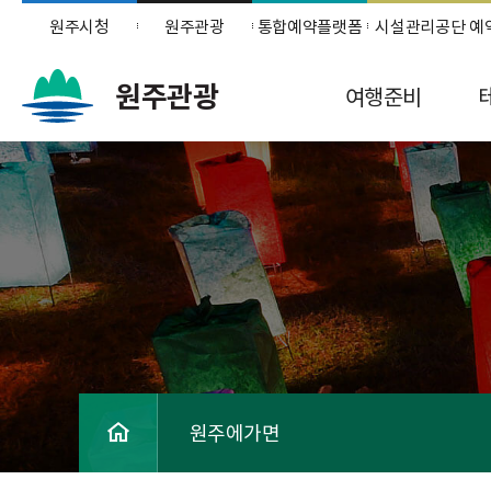
원주시청
원주관광
통합예약플랫폼
시설관리공단 예
원주관광
여행준비
원주에가면