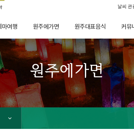
날씨 관
약
테마여행
원주에가면
원주대표음식
커뮤
원주에가면