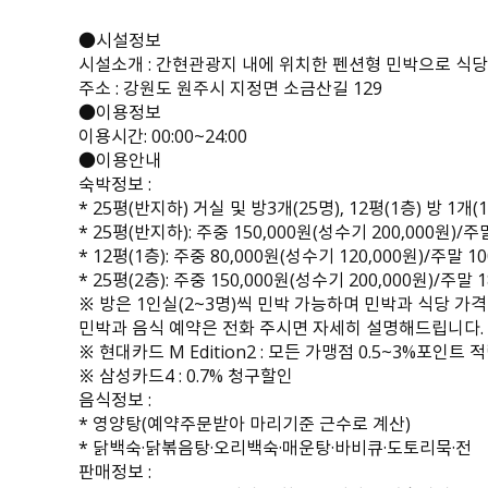
●시설정보
시설소개 : 간현관광지 내에 위치한 펜션형 민박으로 식당
주소 : 강원도 원주시 지정면 소금산길 129
●이용정보
이용시간: 00:00~24:00
●이용안내
숙박정보 :
* 25평(반지하) 거실 및 방3개(25명), 12평(1층) 방 1개(1
* 25평(반지하): 주중 150,000원(성수기 200,000원)/주
* 12평(1층): 주중 80,000원(성수기 120,000원)/주말 1
* 25평(2층): 주중 150,000원(성수기 200,000원)/주말 
※ 방은 1인실(2~3명)씩 민박 가능하며 민박과 식당 가
민박과 음식 예약은 전화 주시면 자세히 설명해드립니다.
※ 현대카드 M Edition2 : 모든 가맹점 0.5~3%포인트 
※ 삼성카드4 : 0.7% 청구할인
음식정보 :
* 영양탕(예약주문받아 마리기준 근수로 계산)
* 닭백숙·닭볶음탕·오리백숙·매운탕·바비큐·도토리묵·전
판매정보 :