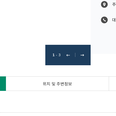
주
대
1
-
3
위치 및 주변정보