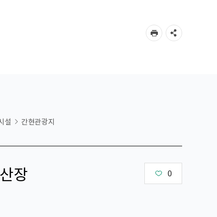
시설
간현관광지
산장
0