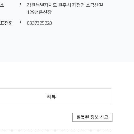
소
강원특별자치도 원주시 지정면 소금산길
129청운산장
표전화
0337325220
리뷰
잘못된 정보 신고