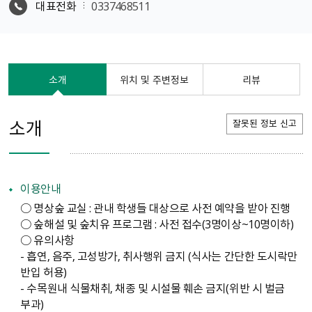
대표전화
0337468511
소개
위치 및 주변정보
리뷰
소개
잘못된 정보 신고
이용안내
○ 명상숲 교실 : 관내 학생들 대상으로 사전 예약을 받아 진행
○ 숲해설 및 숲치유 프로그램 : 사전 접수(3명이상~10명이하)
○ 유의사항
- 흡연, 음주, 고성방가, 취사행위 금지 (식사는 간단한 도시락만
반입 허용)
- 수목원내 식물채취, 채종 및 시설물 훼손 금지(위반 시 벌금
부과)