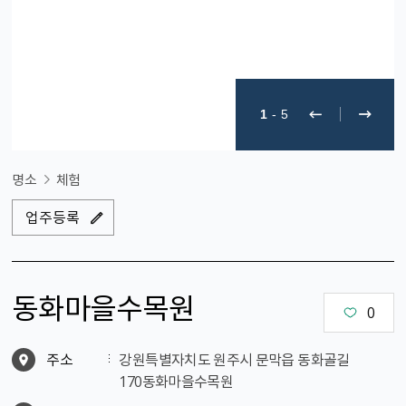
1
-
5
명소
체험
업주등록
동화마을수목원
0
주소
강원특별자치도 원주시 문막읍 동화골길
170동화마을수목원