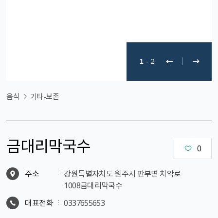
1
-
2
음식
기타-보존
금대리막국수
0
주소
강원특별자치도 원주시 판부면 치악로
1008금대리막국수
대표전화
0337655653