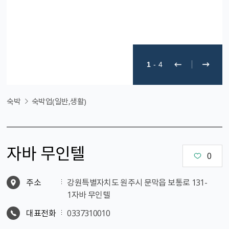
1
-
4
숙박
숙박업(일반,생활)
자바 무인텔
0
주소
강원특별자치도 원주시 문막읍 보통로 131-
1자바 무인텔
대표전화
0337310010