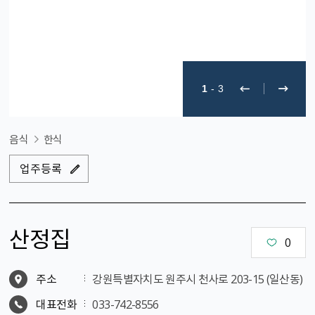
1
-
3
음식
한식
업주등록
산정집
0
주소
강원특별자치도 원주시 천사로 203-15 (일산동)
대표전화
033-742-8556