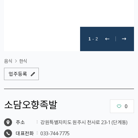
1
-
2
음식
한식
업주등록
소담오향족발
0
주소
강원특별자치도 원주시 천사로 23-1 (단계동)
대표전화
033-744-7775