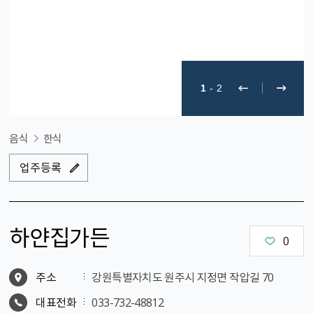
1
-
2
음식
한식
업주등록
하얀집가든
0
주소
강원특별자치도 원주시 지정면 작압길 70
대표전화
033-732-48812