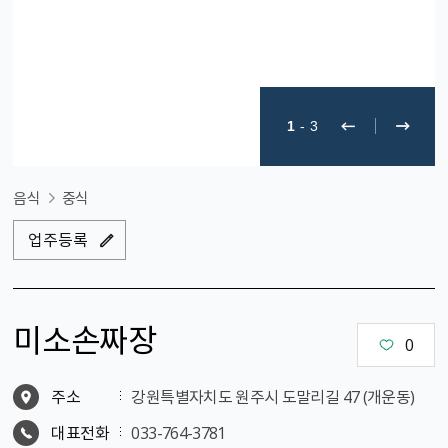
1
-
3
음식
중식
업주등록
미소손짜장
0
주소
강원특별자치도 원주시 도말리길 47 (개운동)
대표전화
033-764-3781