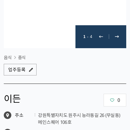
1
-
4
음식
중식
업주등록
이든
0
주소
강원특별자치도 원주시 능라동길 26 (무실동)
메인스퀘어 106호