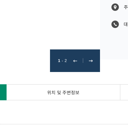
주
대
1
-
2
위치 및 주변정보