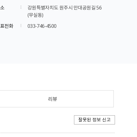
소
강원특별자치도 원주시 만대공원길 56
(무실동)
표전화
033-746-4500
리뷰
잘못된 정보 신고