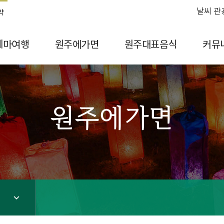
날씨 관
약
테마여행
원주에가면
원주대표음식
커뮤
원주에가면