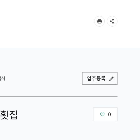
업주등록
일식
횟집
0