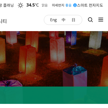
34.5
℃
광 플래닝
스마트 전자지도
맑음
미세먼지
좋음
Eng
中
日
니티