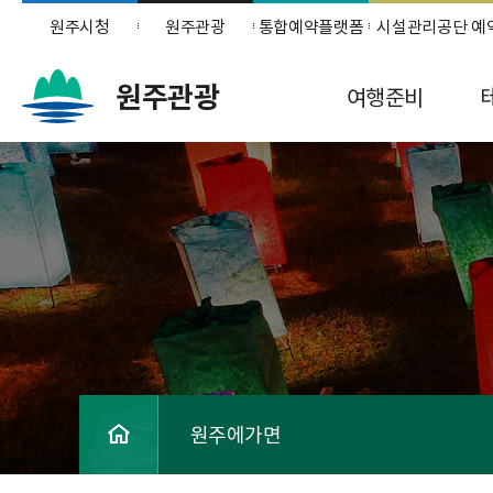
원주시청
원주관광
통합예약플랫폼
시설관리공단 예
원주관광
여행준비
원주에가면