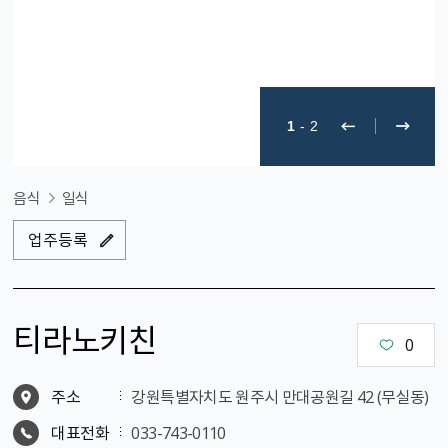
1
-
2
음식
일식
업주등록
티라노키친
0
주소
강원특별자치도 원주시 만대공원길 42 (무실동)
대표전화
033-743-0110