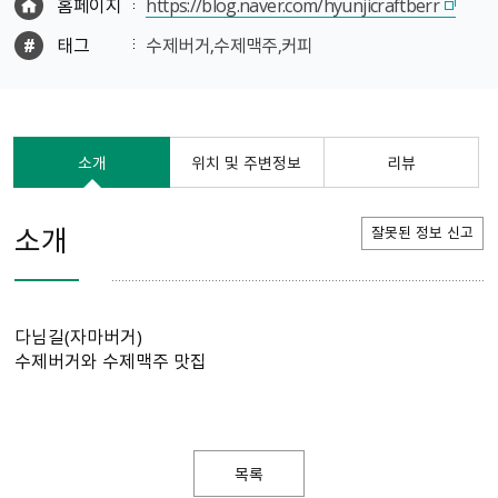
홈페이지
https://blog.naver.com/hyunjicraftberr
태그
수제버거,수제맥주,커피
소개
위치 및 주변정보
리뷰
소개
잘못된 정보 신고
다님길（자마버거）
수제버거와 수제맥주 맛집
목록