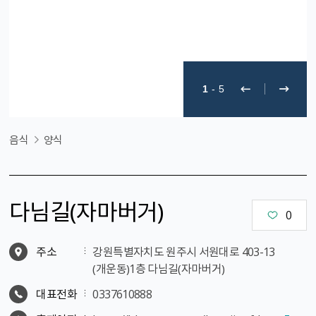
1
-
5
음식
양식
다님길（자마버거）
0
주소
강원특별자치도 원주시 서원대로 403-13
（개운동）1층 다님길（자마버거）
대표전화
0337610888