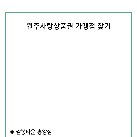
원주사랑상품권 가맹점 찾기
짬뽕타운 흥양점
●