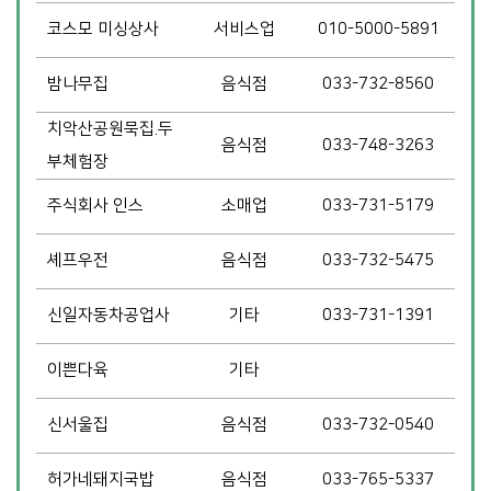
코스모 미싱상사
서비스업
010-5000-5891
밤나무집
음식점
033-732-8560
치악산공원묵집.두
음식점
033-748-3263
부체험장
주식회사 인스
소매업
033-731-5179
셰프우전
음식점
033-732-5475
신일자동차공업사
기타
033-731-1391
이쁜다육
기타
신서울집
음식점
033-732-0540
허가네돼지국밥
음식점
033-765-5337