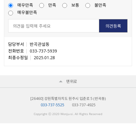
매우만족
만족
보통
불만족
매우불만족
담당부서
반곡관설동
전화번호
033-737-5939
최종수정일
2025.01.28
맨위로
[26460] 강원특별자치도 원주시 입춘로 5 （반곡동）
033-737-5525
033-737-4925
Copyright ⓒ 2020 Wonju-si. All Rights Reserved