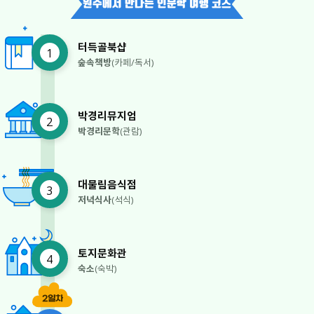
원주에서 만나는 인문학 여행 코스
터득골북샵
1
숲속책방
(카페/독서)
박경리뮤지엄
2
박경리문학
(관람)
대물림음식점
3
저녁식사
(석식)
토지문화관
4
숙소
(숙박)