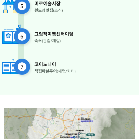
미로예술시장
5
원도심맛집
(조식)
그림책여행센터이담
6
숙소
(관람/체험)
코이노니아
7
책집마실투어
(체험/카페)