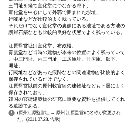
三門址を経て宣化堂につながる廊下、
宣化堂を中心にして外郭で囲まれた塀址、
行閣址などが比較的よく残っている。
それだけでなく宣化堂の裏側にある池址である方池の
護岸石築なども比較的良好な状態でよく残っている。
江原監営址は宣化堂、布政楼、
青雲堂など当時の建物が本来の位置によく残っていて
、中三門址、内三門址、工房庫址、冊房庫、廊下、
塀址、
行閣址などがあった痕跡などの関連遺物が比較的よく
保存されているだけでなく、
江原監営以前の原州牧官衙の建物址なども下層によく
保存されており、
韓国の官衙建築物の研究に重要な資料を提供してくれ
る遺跡である。
(原州江原監営址 → 原州 江原監営)に名称が変更され
た。(2011.07.28. 告示)