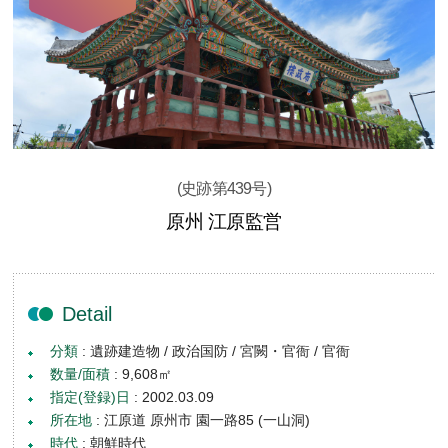
(史跡第439号)
原州 江原監営
Detail
分類
: 遺跡建造物 / 政治国防 / 宮闕・官衙 / 官衙
数量/面積
: 9,608㎡
指定(登録)日
: 2002.03.09
所在地
: 江原道 原州市 園一路85 (一山洞)
時代
: 朝鮮時代