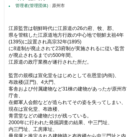
管理者(管理団体)
: 原州市
江原監営は朝鮮時代に江原道の26の府、牧、郡、
県を管轄した江原道地方行政の中心地で朝鮮太祖4年
(1395)に設置され高宗32年(1895)
に8道制が廃止されて23府制が実施されるに従い監営
が廃止されるまでの500年間、
江原道の政庁業務が遂行された所だ。
監営の規模は宣化堂をはじめとして在恩堂(内衙)、
布政楼(正門)、4大門、
客舎および付属建物など31棟の建物があったが原州市
庁舎、
在郷軍人会館などが造られてその姿を失ってしまい、
現在は宣化堂、布政楼、
青雲堂などの建物だけが残っている。
2000年に行われた発掘調査の結果、中三門址、
内三門址、工房庫址、
冊房庫と推定される建物跡と布政楼から中三門址と内