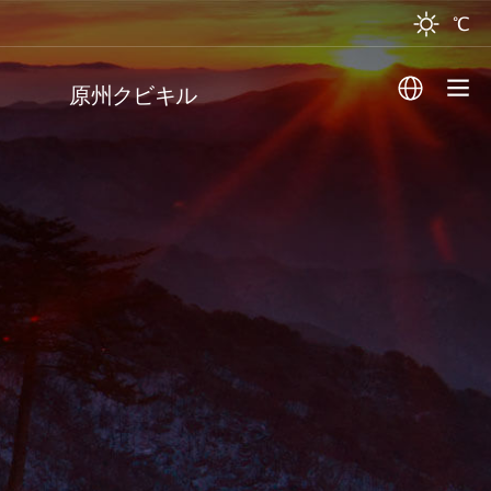
℃
原州クビキル