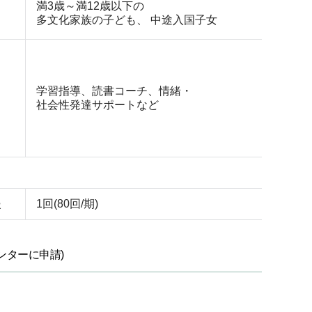
満3歳～満12歳以下の
多文化家族の子ども、 中途入国子女
学習指導、読書コーチ、情緒・
社会性発達サポートなど
援
1回(80回/期)
ンターに申請)