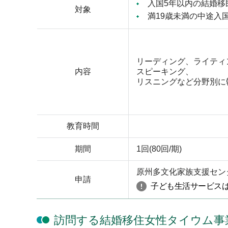
入国5年以内の結婚移
対象
満19歳未満の中途入
リーディング、ライティ
内容
スピーキング、
リスニングなど分野別に
教育時間
期間
1回(80回/期)
原州多文化家族支援セン
申請
子ども生活サービスは
訪問する結婚移住女性タイウム事