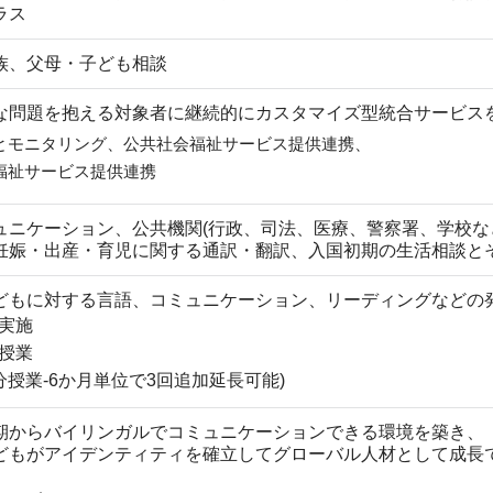
ラス
族、父母・子ども相談
な問題を抱える対象者に継続的にカスタマイズ型統合サービス
とモニタリング、公共社会福祉サービス提供連携、
福祉サービス提供連携
ュニケーション、公共機関(行政、司法、医療、警察署、学校な
妊娠・出産・育児に関する通訳・翻訳、入国初期の生活相談と
どもに対する言語、コミュニケーション、リーディングなどの
実施
授業
0分授業-6か月単位で3回追加延長可能)
期からバイリンガルでコミュニケーションできる環境を築き、
どもがアイデンティティを確立してグローバル人材として成長