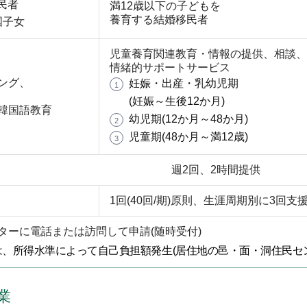
民者
満12歳以下の子どもを
養育する結婚移民者
国子女
児童養育関連教育・情報の提供、相談、
情緒的サポートサービス
ング、
妊娠・出産・乳幼児期
1
(妊娠～生後12か月)
韓国語教育
幼児期(12か月～48か月)
2
児童期(48か月～満12歳)
3
週2回、2時間提供
1回(40回/期)原則、生涯周期別に3回支
ターに電話または訪問して申請(随時受付)
、所得水準によって自己負担額発生(居住地の邑・面・洞住民セ
業