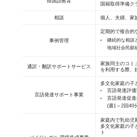
韓国語教育
国籍取得準備ク
相談
個人、夫婦、家
定期的で複合的
継続的な相談
事例管理
地域社会民願
家族同士のコミ
通訳・翻訳サポートサービス
を利用する際、
多文化家庭の子
言語発達評価
言語発達サポート事業
言語発達促進
(週1～2回4
家庭内で乳幼児
多文化家庭の子
ト