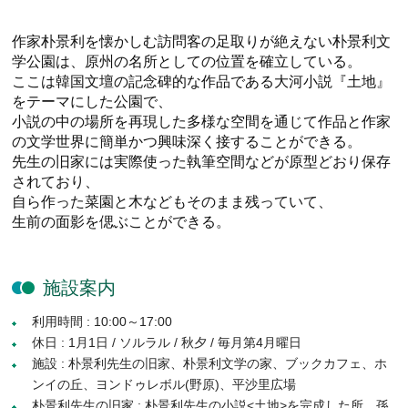
作家朴景利を懐かしむ訪問客の足取りが絶えない朴景利文
学公園は、原州の名所としての位置を確立している。
ここは韓国文壇の記念碑的な作品である大河小説『土地』
をテーマにした公園で、
小説の中の場所を再現した多様な空間を通じて作品と作家
の文学世界に簡単かつ興味深く接することができる。
先生の旧家には実際使った執筆空間などが原型どおり保存
されており、
自ら作った菜園と木などもそのまま残っていて、
生前の面影を偲ぶことができる。
施設案内
利用時間 : 10:00～17:00
休日 : 1月1日 / ソルラル / 秋夕 / 毎月第4月曜日
施設 : 朴景利先生の旧家、朴景利文学の家、ブックカフェ、ホ
ンイの丘、ヨンドゥレボル(野原)、平沙里広場
朴景利先生の旧家 : 朴景利先生の小説<土地>を完成した所。孫