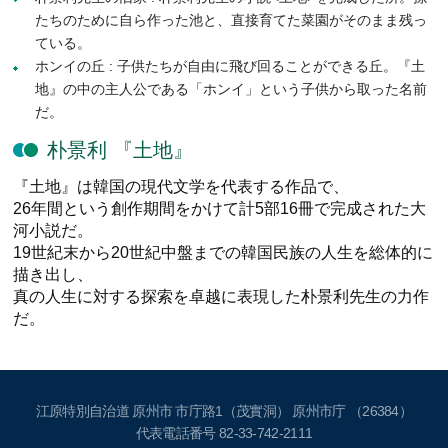
たちのために自ら作った池と、直接育てた菜園がそのまま残っ
ている。
ホンイの丘 : 子供たちが自由に飛び回ることができる丘。『土
地』の中の主人公である「ホンイ」という子供から取った名前
だ。
朴景利 『土地』
『土地』は韓国の現代文学を代表する作品で、
26年間という創作期間をかけて計5部16冊で完成された大
河小説だ。
19世紀末から20世紀中盤までの韓国民族の人生を総体的に
描き出し、
真の人生に対する探索を卓越に表現した朴景利先生の力作
だ。
江原特別自治道 原州市 市庁路1（茂實洞） 原州市庁 （26384）
代表電話番号
82-33-742-2111