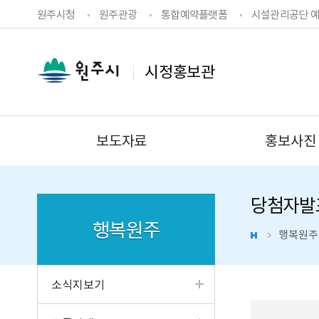
원주시청
원주관광
통합예약플랫폼
시설관리공단 
시정홍보관
보도자료
홍보사진
홈페이지가이드
당첨자발
행복원주
행복원주
소식지보기