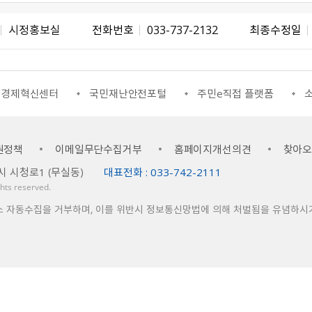
시정홍보실
전화번호
033-737-2132
최종수정일
조경제혁신센터
국민재난안전포털
주민e직접 플랫폼
소
권정책
이메일무단수집거부
홈페이지개선의견
찾아
시 시청로1 （무실동）
대표전화 : 033-742-2111
ights reserved.
소 자동수집을 거부하며, 이를 위반시 정보통신망법에 의해 처벌됨을 유념하시