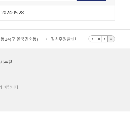
2024.05.28
통24(구 온국민소통)
정치후원금센터
부동산거래질서교란행
오시는길
기 바랍니다.