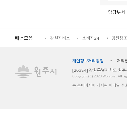
담당부서
배너모음
강원일자리정보망
강원자비스
소비자24
강원창
개인정보처리방침
저작
[26384] 강원특별자치도 원주
Copyright （C） 2020
Wonju-si
. All r
본 홈페이지에 게시된 이메일 주