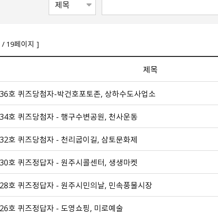
/ 19페이지 ]
제목
436호 퀴즈당첨자-박건호포토존, 상하수도사업소
34호 퀴즈당첨자 - 행구수변공원, 천사운동
32호 퀴즈당첨자 - 천리굽이길, 삼토문화제
30호 퀴즈정답자 - 원주시콜센터, 생생마켓
28호 퀴즈정답자 - 원주시민의날, 민속풍물시장
26호 퀴즈정답자 - 도영쇼핑, 미로예술