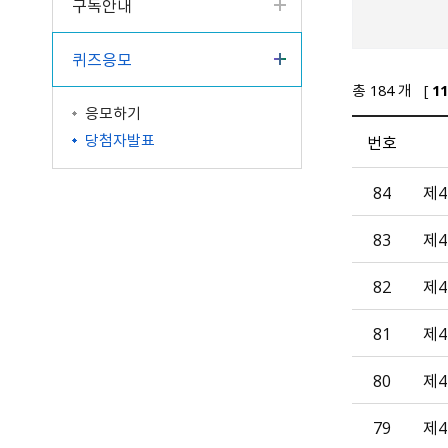
구독안내
퀴즈응모
총
184
개 [
11
응모하기
당첨자발표
번호
84
제
83
제4
82
제4
81
제4
80
제4
79
제4