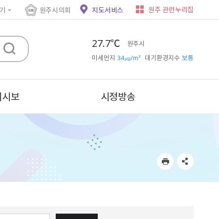
원주 관련누리집
기
원주시의회
지도서비스
27.7℃
원주시
미세먼지
34㎍/m³
대기환경지수
보통
시시보
시정방송