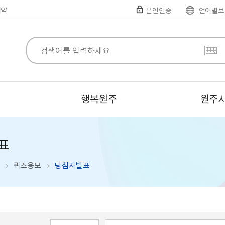
예약
본인인증
언어별보
행복원주
원주
표
퀴즈응모
당첨자발표