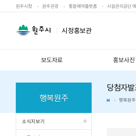
원주시청
원주관광
통합예약플랫폼
시설관리공단 
시정홍보관
보도자료
홍보사진
홈페이지가이드
당첨자발
행복원주
행복원주
소식지보기