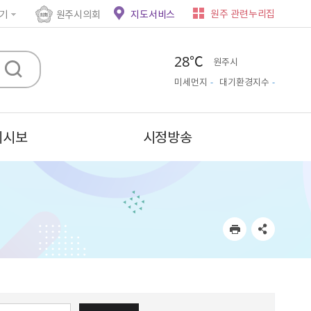
원주 관련누리집
기
원주시의회
지도서비스
28℃
원주시
미세먼지
-
대기환경지수
-
시시보
시정방송