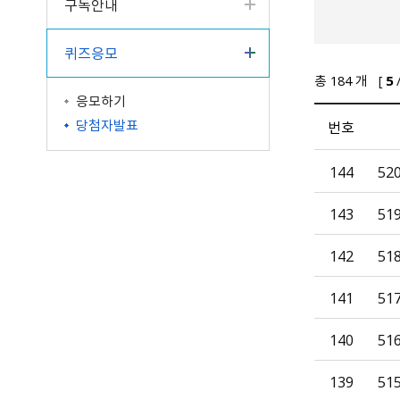
구독안내
퀴즈응모
총
184
개 [
5
응모하기
당첨자발표
번호
144
52
143
51
142
51
141
51
140
51
139
51