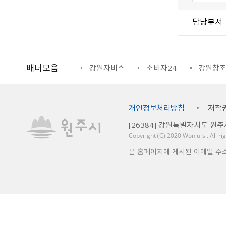
담당부서
배너모음
강원일자리정보망
강원자비스
소비자24
강원창
개인정보처리방침
저작
[26384] 강원특별자치도 원주
Copyright （C） 2020
Wonju-si
. All r
본 홈페이지에 게시된 이메일 주