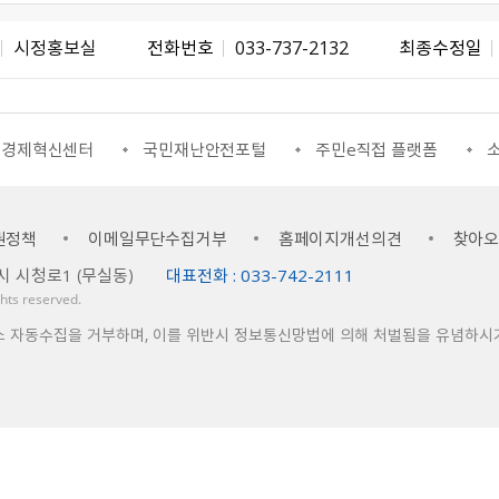
시정홍보실
전화번호
033-737-2132
최종수정일
조경제혁신센터
국민재난안전포털
주민e직접 플랫폼
소
권정책
이메일무단수집거부
홈페이지개선의견
찾아
시 시청로1 （무실동）
대표전화 : 033-742-2111
ights reserved.
소 자동수집을 거부하며, 이를 위반시 정보통신망법에 의해 처벌됨을 유념하시