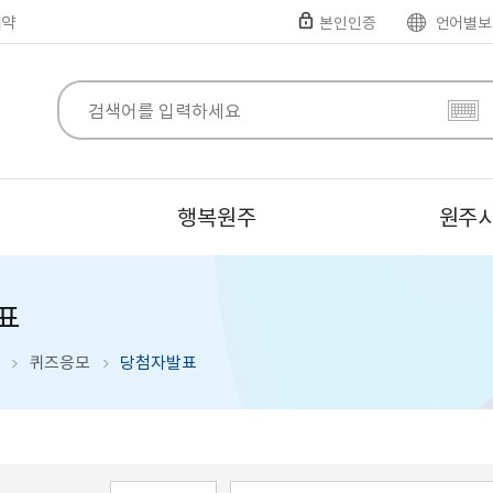
예약
본인인증
언어별보
행복원주
원주
표
퀴즈응모
당첨자발표