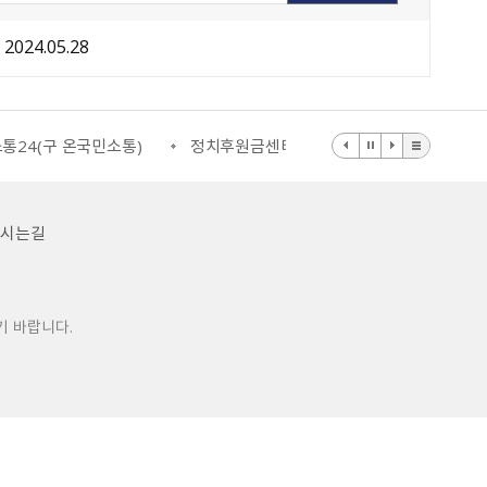
2024.05.28
통24(구 온국민소통)
정치후원금센터
부동산거래질서교란행
오시는길
기 바랍니다.