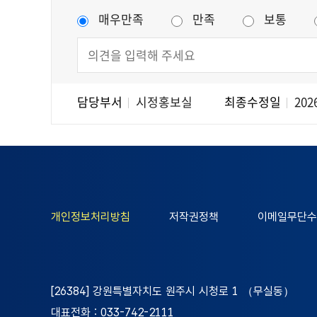
매우만족
만족
보통
담당부서
시정홍보실
최종수정일
2026
개인정보처리방침
저작권정책
이메일무단수
[26384] 강원특별자치도 원주시 시청로 1 （무실동）
대표전화 : 033-742-2111