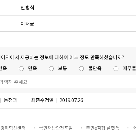
안병식
이태균
페이지에서 제공하는 정보에 대하여 어느 정도 만족하셨습니까?
만족
만족
보통
불만족
매우
농정과
최종수정일
2019.07.26
국민재난안전포털
주민e직접 플랫폼
소통24(구 온국민