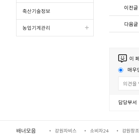
이전글
축산기술정보
다음글
농업기계관리
이 
매우
담당부서
배너모음
정보망
강원자비스
소비자24
강원창조경제혁신센터