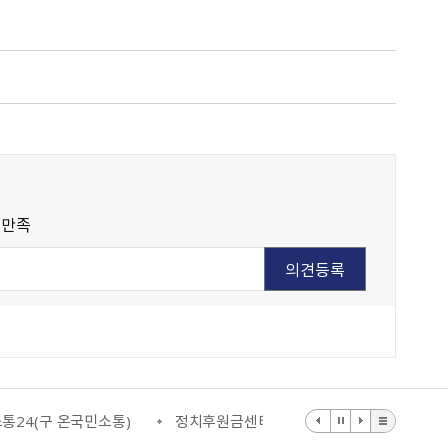
불만족
소통)
정치후원금센터
부동산거래질서교란행위 신고센터