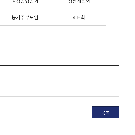
여성농업인회
생활개선회
농가주부모임
4-H회
목록