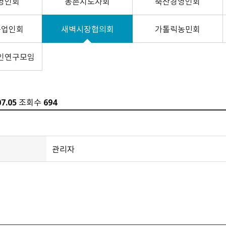
영인회
농촌지도자회
축산경영인회
농업인회
새벽시장협의회
가톨릭농민회
인연구모임
07.05
조회수
694
관리자