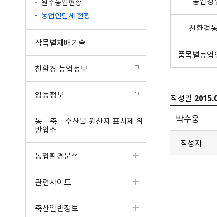
농업경
원주농업현황
농업인단체 현황
친환경
작목별재배기술
품목별농업
친환경 농업정보
영농정보
작성일
2015.
박수웅
농ㆍ축ㆍ수산물 원산지 표시제 위
반업소
작성자
농업환경분석
관련사이트
축산일반정보