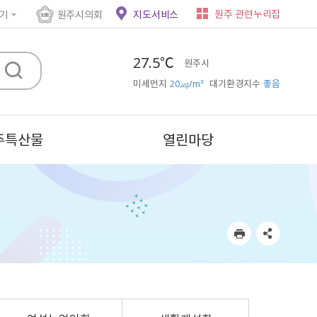
원주 관련누리집
기
원주시의회
지도서비스
27.5℃
원주시
미세먼지
20㎍/m³
대기환경지수
좋음
주특산물
열린마당