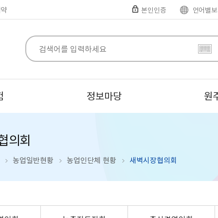
예약
본인인증
언어별보
험
정보마당
원
협의회
농업일반현황
농업인단체 현황
새벽시장협의회