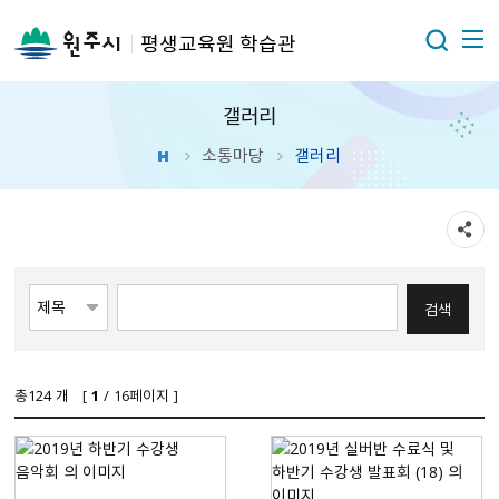
평생교육원 학습관
갤러리
소통마당
갤러리
총
124
개 [
1
/ 16페이지 ]