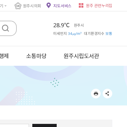
원주 관련누리집
기
원주시의회
지도서비스
28.9℃
원주시
미세먼지
34㎍/m³
대기환경지수
보통
행제
소통마당
원주시립도서관