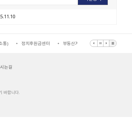
5.11.10
통)
정치후원금센터
부동산거래질서교란행위 신고센터
오시는길
기 바랍니다.