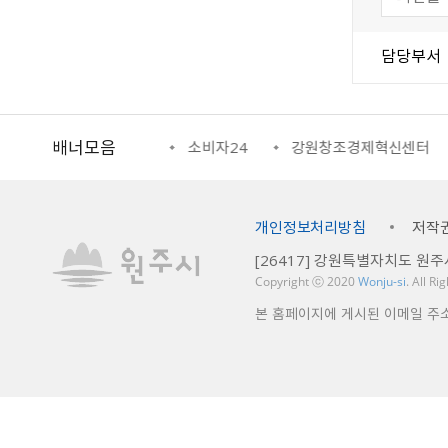
담당부서
배너모음
보망
강원자비스
소비자24
강원창조경제혁신센터
개인정보처리방침
저작
[26417] 강원특별자치도 원주시
Copyright ⓒ 2020
Wonju-si
. All R
본 홈페이지에 게시된 이메일 주