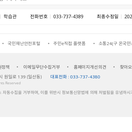
학습관
전화번호
033-737-4389
최종수정일
202
국민재난안전포털
주민e직접 플랫폼
소통24(구 온국민소
권정책
이메일무단수집거부
홈페이지개선의견
찾아
 원일로 139 （일산동）
대표전화 : 033-737-4380
ights Reserved
소 자동수집을 거부하며, 이를 위반시 정보통신망법에 의해 처벌됨을 유념하시