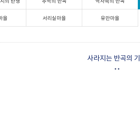
시의 탄생
추억의 반곡
역사속의 반곡
마을
서리실마을
유만마을
사라지는 반곡의 