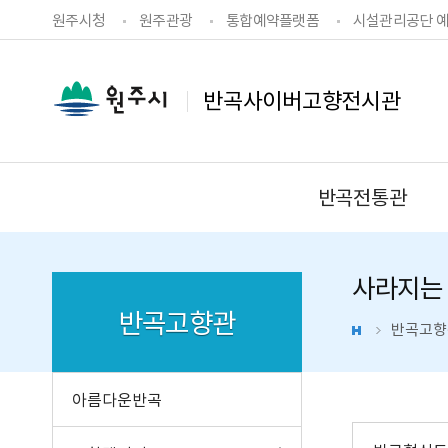
원주시청
원주관광
통합예약플랫폼
시설관리공단 
반곡사이버고향전시관
반곡전통관
사라지는
반곡고향관
반곡고향
아름다운반곡