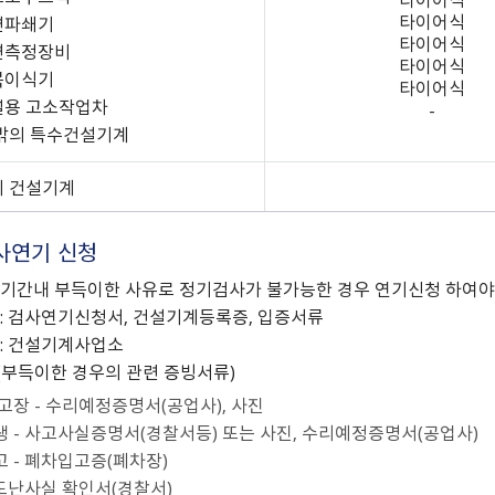
타이어식
노면파쇄기
타이어식
노면측정장비
타이어식
수목이식기
타이어식
터널용 고소작업차
-
 밖의 특수건설기계
밖의 건설기계
사연기 신청
기간내 부득이한 사유로 정기검사가 불가능한 경우 연기신청 하여야
: 검사연기신청서, 건설기계등록증, 입증서류
: 건설기계사업소
부득이한 경우의 관련 증빙서류)
고장 - 수리예정증명서(공업사), 사진
 - 사고사실증명서(경찰서등) 또는 사진, 수리예정증명서(공업사)
 - 폐차입고증(폐차장)
 도난사실 확인서(경찰서)