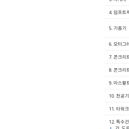
4. 덤프트
5. 기중기
6. 모터
7. 콘크
8. 콘크
9. 아스
10. 천공기
11. 타워
12. 특수
가. 