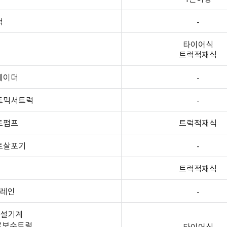
럭
-
타이어식
트럭적재식
그레이더
-
리트믹서트럭
-
리트펌프
트럭적재식
팔트살포기
-
트럭적재식
크레인
-
건설기계
도로보수트럭
타이어식