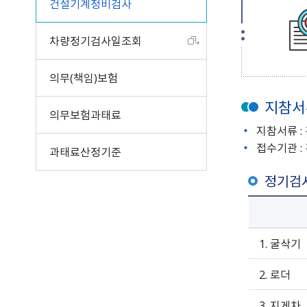
건설기계정비검사
차량정기검사일조회
의무(책임)보험
지참서
의무보험과태료
지참서류 
접수기관 
과태료산정기준
정기검
1. 굴삭기
2. 로더
3. 지게차