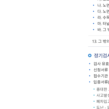
나. 
다. 
라. 
마. 
바. 그
13. 그 
정기검
검사 유효
신청서류 
접수기관 
입증서류(
중대한 
사고발생
폐차입고
도난 -