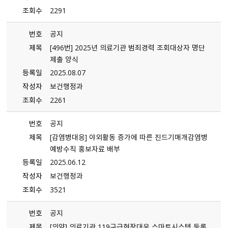
조회수
2291
번호
공지
제목
[496번] 2025년 의료기관 범죄경력 조회대상자 명단
제출 양식
등록일
2025.08.07
작성자
보건행정과
조회수
2261
번호
공지
제목
[감염병대응] 야외활동 증가에 따른 진드기매개감염병
예방수칙 홍보자료 배부
등록일
2025.06.12
작성자
보건행정과
조회수
3521
번호
공지
제목
[의약] 의료기관 119구급현장대응 스마트시스템 등록