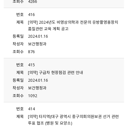
조회수
4266
번호
416
제목
[의약] 2024년도 비영상의학과 전문의 유방촬영용장치
품질관련 교육 계획 공고
등록일
2024.01.16
작성자
보건행정과
조회수
876
번호
415
제목
[의약] 구급차 현장점검 관련 안내
등록일
2024.01.16
작성자
보건행정과
조회수
1092
번호
414
제목
[의약] 타지역(대구 광역시 중구의회의원보권 선거 관련
투표 협조 (병원 및 요양소)