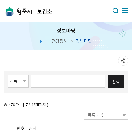
보건소
정보마당
건강정보
정보마당
총
476
개 [
7
/ 48페이지 ]
목록 개수
번호
공지