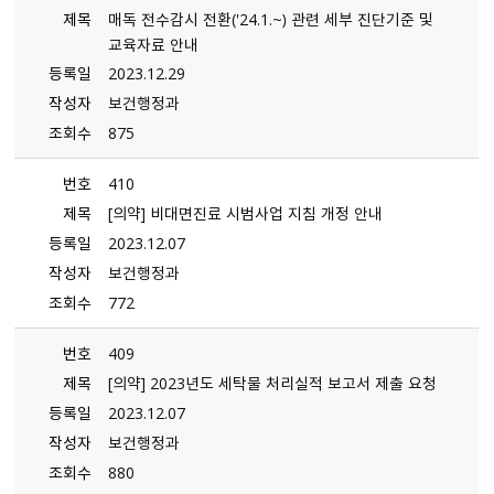
제목
매독 전수감시 전환（＇24.1.~） 관련 세부 진단기준 및
교육자료 안내
등록일
2023.12.29
작성자
보건행정과
조회수
875
번호
410
제목
[의약] 비대면진료 시범사업 지침 개정 안내
등록일
2023.12.07
작성자
보건행정과
조회수
772
번호
409
제목
[의약] 2023년도 세탁물 처리실적 보고서 제출 요청
등록일
2023.12.07
작성자
보건행정과
조회수
880