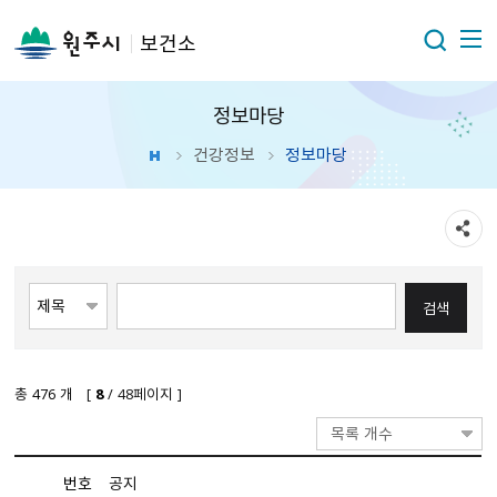
보건소
정보마당
건강정보
정보마당
총
476
개 [
8
/ 48페이지 ]
목록 개수
번호
공지