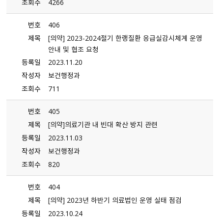
조회수
4266
번호
406
제목
[의약] 2023-2024절기 한랭질환 응급실감시체계 운영
안내 및 협조 요청
등록일
2023.11.20
작성자
보건행정과
조회수
711
번호
405
제목
[의약]의료기관 내 빈대 확산 방지 관련
등록일
2023.11.03
작성자
보건행정과
조회수
820
번호
404
제목
[의약] 2023년 하반기 의료법인 운영 실태 점검
등록일
2023.10.24