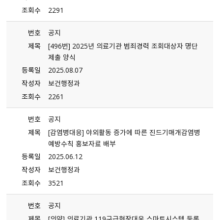
조회수
2291
번호
공지
제목
[496번] 2025년 의료기관 범죄경력 조회대상자 명단
제출 양식
등록일
2025.08.07
작성자
보건행정과
조회수
2261
번호
공지
제목
[감염병대응] 야외활동 증가에 따른 진드기매개감염병
예방수칙 홍보자료 배부
등록일
2025.06.12
작성자
보건행정과
조회수
3521
번호
공지
제목
[의약] 의료기관 119구급현장대응 스마트시스템 등록