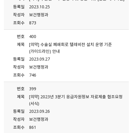
등록일
2023.10.25
작성자
보건행정과
조회수
873
번호
400
제목
[의약] 수술실 폐쇄회로 텔레비전 설치 운영 기준
(가이드라인) 안내
등록일
2023.09.27
작성자
보건행정과
조회수
746
번호
399
제목
[의약] 2023년 3분기 응급자원정보 자료제출 협조요청
（서식）
등록일
2023.09.26
작성자
보건행정과
조회수
861