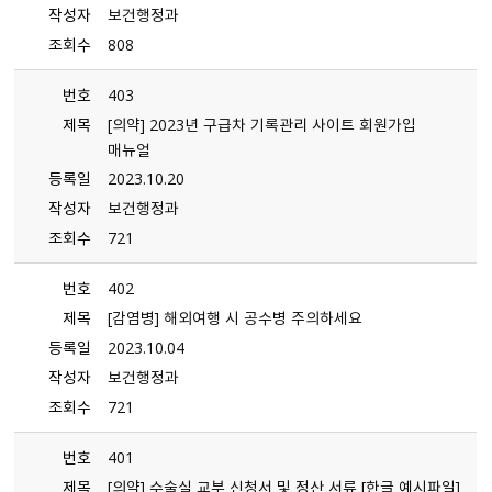
작성자
보건행정과
조회수
808
번호
403
제목
[의약] 2023년 구급차 기록관리 사이트 회원가입
매뉴얼
등록일
2023.10.20
작성자
보건행정과
조회수
721
번호
402
제목
[감염병] 해외여행 시 공수병 주의하세요
등록일
2023.10.04
작성자
보건행정과
조회수
721
번호
401
제목
[의약] 수술실 교부 신청서 및 정산 서류 [한글 예시파일]