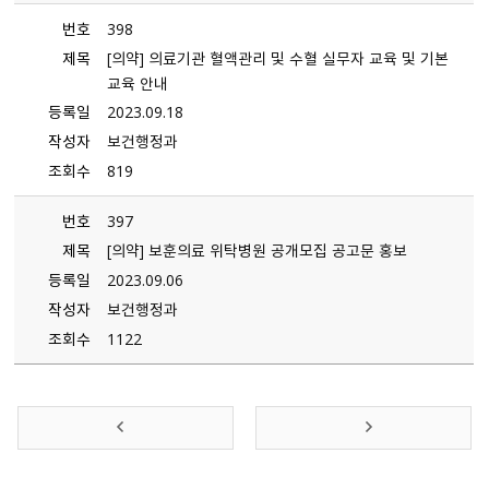
번호
398
제목
[의약] 의료기관 혈액관리 및 수혈 실무자 교육 및 기본
교육 안내
등록일
2023.09.18
작성자
보건행정과
조회수
819
번호
397
제목
[의약] 보훈의료 위탁병원 공개모집 공고문 홍보
등록일
2023.09.06
작성자
보건행정과
조회수
1122