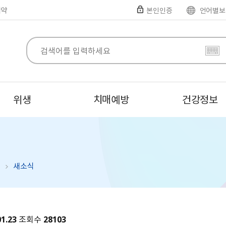
예약
본인인증
언어별보
위생
치매예방
건강정보
새소식
01.23
조회수
28103