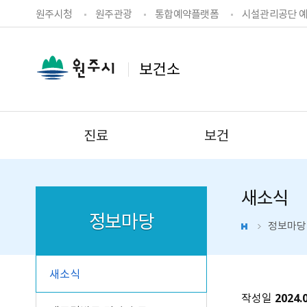
원주시청
원주관광
통합예약플랫폼
시설관리공단 
보건소
진료
보건
새소식
정보마당
정보마당
새소식
작성일
2024.