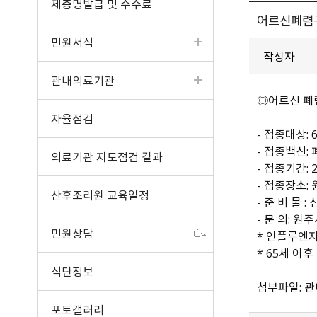
제증명발급 및 수수료
어르신폐렴
민원서식
작성자
관내의료기관
◎어르신 폐
자율점검
- 접종대상: 
- 접종백신:
의료기관 지도점검 결과
- 접종기간: 
- 접종장소:
산후조리원 교육일정
- 준 비 물 :
- 문 의: 원
민원상담
* 인플루엔자
* 65세 이
식단정보
첨부파일: 
포토갤러리