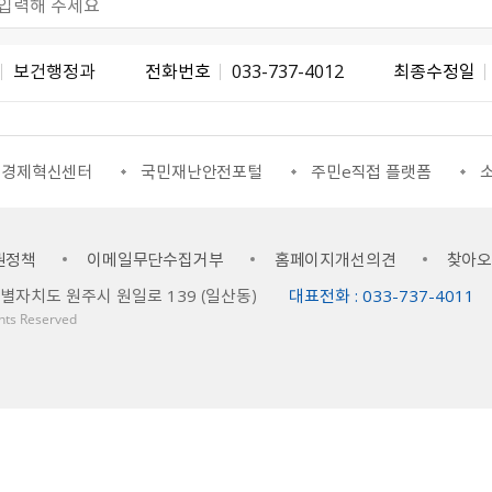
보건행정과
전화번호
033-737-4012
최종수정일
조경제혁신센터
국민재난안전포털
주민e직접 플랫폼
소
권정책
이메일무단수집거부
홈페이지개선의견
찾아
특별자치도 원주시 원일로 139 （일산동）
대표전화 : 033-737-4011 
ights Reserved