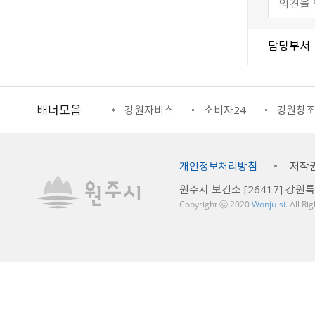
담당부서
배너모음
강원일자리정보망
강원자비스
소비자24
강원창
개인정보처리방침
저작
원주시 보건소 [26417] 강원
Copyright ⓒ 2020
Wonju-si
. All R