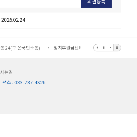
2026.02.24
통24(구 온국민소통)
정치후원금센터
부동산거래질서교란행
오시는길
팩스 : 033-737-4826