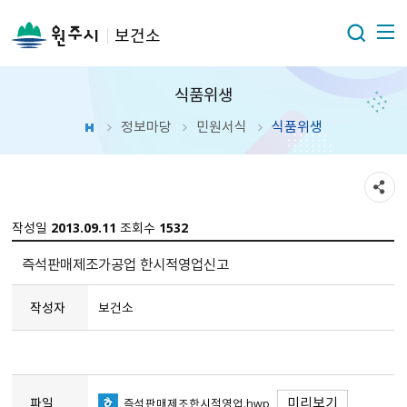
보건소
식품위생
정보마당
민원서식
식품위생
작성일
2013.09.11
조회수
1532
즉석판매제조가공업 한시적영업신고
작성자
보건소
미리보기
파일
즉석판매제조한시적영업.hwp