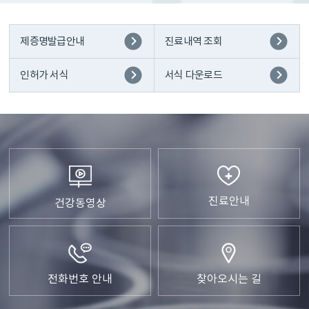
제증명발급안내
진료내역 조회
인허가 서식
서식 다운로드
진료안내
건강
동영상
전화번호
안내
찾아
오시는 길