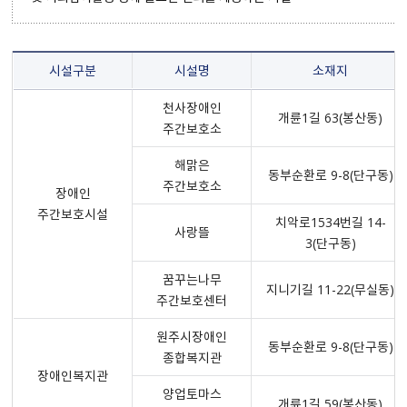
시설구분
시설명
소재지
천사장애인
개륜1길 63(봉산동)
주간보호소
해맑은
동부순환로 9-8(단구동)
주간보호소
장애인
주간보호시설
치악로1534번길 14-
사랑뜰
3(단구동)
꿈꾸는나무
지니기길 11-22(무실동)
주간보호센터
원주시장애인
동부순환로 9-8(단구동)
종합복지관
장애인복지관
양업토마스
개륜1길 59(봉산동)