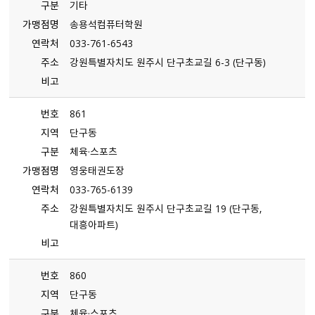
구분
기타
가맹점명
송용석컴퓨터학원
연락처
033-761-6543
주소
강원특별자치도 원주시 단구초교길 6-3 （단구동）
비고
번호
861
지역
단구동
구분
체육·스포츠
가맹점명
영웅태권도장
연락처
033-765-6139
주소
강원특별자치도 원주시 단구초교길 19 （단구동,
대흥아파트）
비고
번호
860
지역
단구동
구분
체육·스포츠