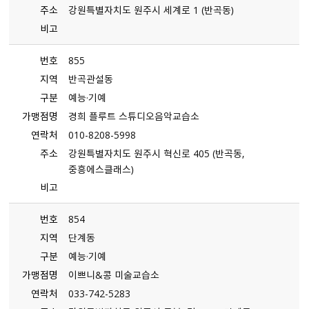
주소
강원특별자치도 원주시 세계로 1 （반곡동）
비고
번호
855
지역
반곡관설동
구분
예능·기예
가맹점명
경희 플루트 스튜디오음악교습소
연락처
010-8208-5998
주소
강원특별자치도 원주시 혁신로 405 （반곡동,
중흥에스클래스）
비고
번호
854
지역
단계동
구분
예능·기예
가맹점명
이쁘니&콩 미술교습소
연락처
033-742-5283