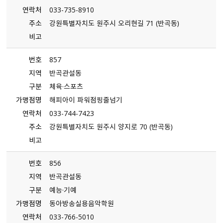
연락처
033-735-8910
주소
강원특별자치도 원주시 오리현길 71 （반곡동）
비고
번호
857
지역
반곡관설동
구분
체육·스포츠
가맹점명
해피아이 파워점핑줄넘기
연락처
033-744-7423
주소
강원특별자치도 원주시 양지로 70 （반곡동）
비고
번호
856
지역
반곡관설동
구분
예능·기예
가맹점명
동아방송실용음악학원
연락처
033-766-5010