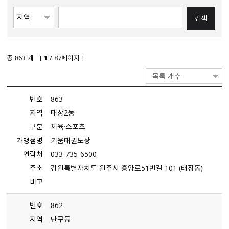
총
863
개 [
1
/ 87페이지 ]
목록 개수
번호
863
지역
태장2동
구분
체육·스포츠
가맹점명
키움태권도장
연락처
033-735-6500
주소
강원특별자치도 원주시 흥양로51번길 101 （태장동）
비고
번호
862
지역
단구동