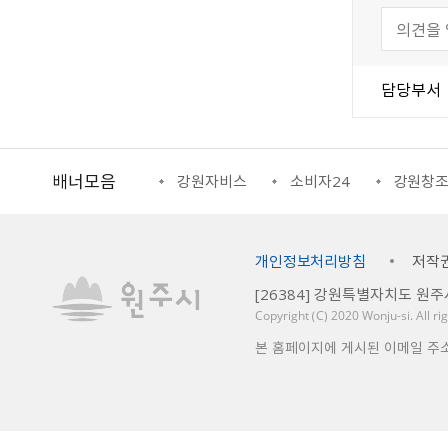
담당부서
배너모음
강원일자리정보망
강원자비스
소비자24
강원창
개인정보처리방침
저작
[26384] 강원특별자치도 원주
Copyright （C） 2020
Wonju-si
. All r
본 홈페이지에 게시된 이메일 주