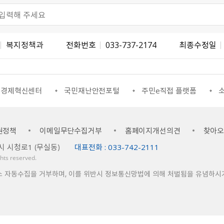
복지정책과
전화번호
033-737-2174
최종수정일
조경제혁신센터
국민재난안전포털
주민e직접 플랫폼
소
권정책
이메일무단수집거부
홈페이지개선의견
찾아
시 시청로1 （무실동）
대표전화 : 033-742-2111
ights reserved.
소 자동수집을 거부하며, 이를 위반시 정보통신망법에 의해 처벌됨을 유념하시