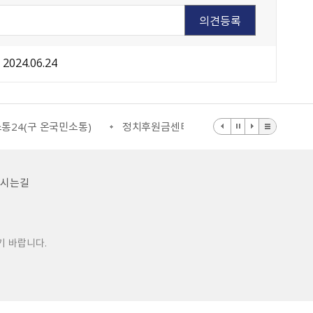
2024.06.24
통24(구 온국민소통)
정치후원금센터
부동산거래질서교란행
오시는길
기 바랍니다.