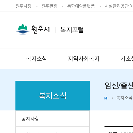
원주시청
원주관광
통합예약플랫폼
시설관리공단 
복지포털
복지소식
지역사회복지
기초
임신/출
복지소식
복지소식
공지사항