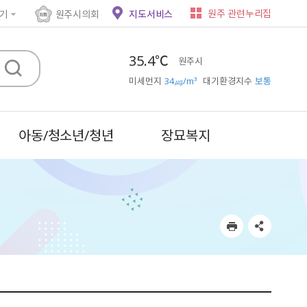
원주 관련누리집
기
원주시의회
지도서비스
35.4℃
원주시
미세먼지
34㎍/m³
대기환경지수
보통
아동/청소년/청년
장묘복지