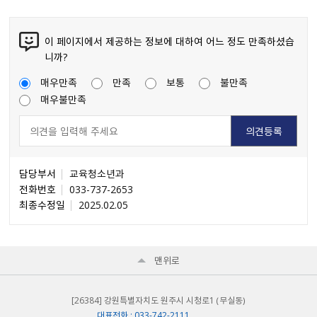
이 페이지에서 제공하는 정보에 대하여 어느 정도 만족하셨습
니까?
매우만족
만족
보통
불만족
매우불만족
담당부서
교육청소년과
전화번호
033-737-2653
최종수정일
2025.02.05
맨위로
[26384] 강원특별자치도 원주시 시청로1 （무실동）
대표전화 : 033-742-2111