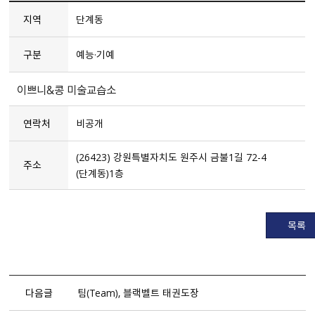
지역
단계동
구분
예능·기예
이쁘니&콩 미술교습소
연락처
비공개
(26423) 강원특별자치도 원주시 금불1길 72-4
주소
（단계동）1층
목록
다음글
팀（Team）, 블랙벨트 태권도장