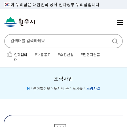
이 누리집은 대한민국 공식 전자정부 누리집입니다.
인기검색
채용공고
수강신청
민생지원금
어
폐기물
대형폐기물
우수인재
관광
대명농원
만두
무연고
조림사업
분야별정보
도시/건축
도시숲
조림사업