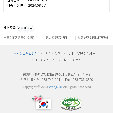
최종수정일
2024.08.07
불량식품 신고
문화가 있는날
원주시 아동돌봄원스톱통합지원센터
강원일자리정보망
강원자비스
소비자24
배너모음
강원창조경제혁신센터
국민재난안전포털
주민e직접 플랫폼
소통24(구 온국민소통)
정치후원금센터
부동산거래질서교란행위 신고센터
불법스팸대응센터
규제개혁신문고
클린아이
공직선거비리 익명신고
원주시재난안전대책본부
지방규제 신고센터
안전신문고
내고장알리미
전국 시장, 군수, 구청장 협의회
개인정보처리방침
저작권정책
이메일무단수집거부
한국사회적기업진흥원
쌀직불금 정보공개
국가법령정보센터
홈페이지개선의견
찾아오시는길
불량식품 신고
문화가 있는날
원주시 아동돌봄원스톱통합지원센터
강원일자리정보망
강원자비스
소비자24
[26384] 강원특별자치도 원주시 시청로1 （무실동）
원주시 콜센터 :
033-742-2111
Fax :
033-737-3300
Copyright ⓒ 2023
Wonju-si
. All Rights Reserved