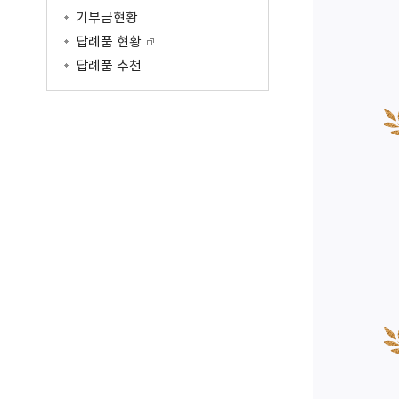
공공저작물 이용안내
공공데이터
기부금현황
원주고향사랑기부제
공공저작물 자료실
공공데이터제공안내
답례품 현황
공지사항
공공데이터 건의
답례품 추천
명예의전당
기부금현황
답례품 현황
답례품 추천