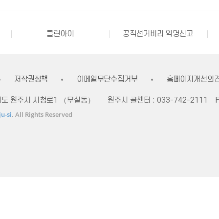
강원자비스
소비자24
소통24(구 온국민소통)
정치후원금센터
클린아이
공직선거비리 익명신고
내고장알리미
전국 시장, 군수, 구청장 협의회
불량식품 신고
문화가 있는날
강원자비스
소비자24
저작권정책
이메일무단수집거부
홈페이지개선의
자치도 원주시 시청로1 （무실동）
원주시 콜센터 :
033-742-2111
F
u-si
. All Rights Reserved