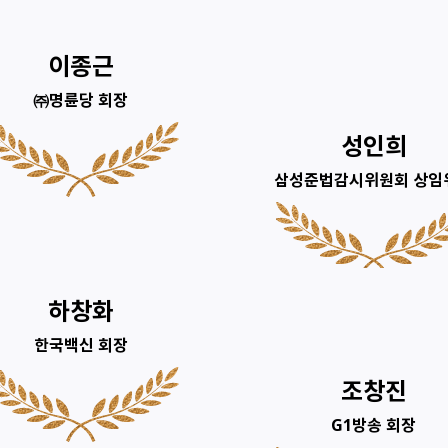
원주시 청소년 꿈이룸 바우
처 가맹점 모집
이종근
㈜명륜당 회장
성인희
삼성준법감시위원회 상임
하창화
한국백신 회장
조창진
G1방송 회장