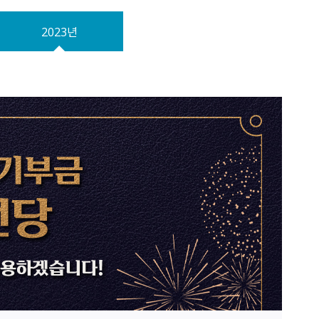
원주시시보
원문정보공개
성남시
여권의교부
민원처리/행정처분
설문조사
후보자 공적 의견접수
정보목록공개
강동구
2023년
외교부 여권안내
정부24
개인정보 이용·제3자제공
강남구
외교부 비자안내
정책실명제
서울 서대문구
여권접수 온라인 사전예약
경기 김포시
평택시