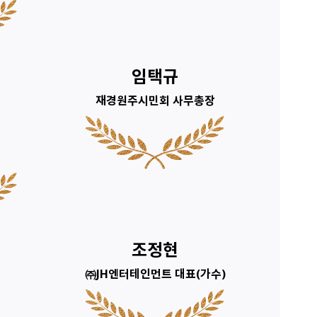
임택규
재경원주시민회 사무총장
조정현
㈜JH엔터테인먼트 대표(가수)