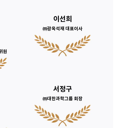
이선희
㈜광옥석재 대표이사
위원
서정구
㈜대한과학그룹 회장