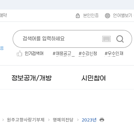
예약
본인인증
언어별보기
음
인기검색어
채용공고
수강신청
우수인재
민생지원금
대명농원
보건증
공고
소개팅
전기자동차
전기차
정보공개/개방
시민참여
원주고향사랑기부제
명예의전당
2023년
보도자료
무인민원발급
발주계획
규제개혁안내
읍면동 한눈에 보기
시험계획 공고
민원편람/서식
감사결과/반부패청렴시책
부패·공익신고
미국 로아노크
사실은 이렇습니다
인터넷 민원발급（정부
입찰공고
행정규제목록
읍면동 민원안내
서류(필기)합격자 및 면접시
2025 원주시 민원편람
행정사무감사 결과
공직자부조리익명신고
캐나다 애드먼튼