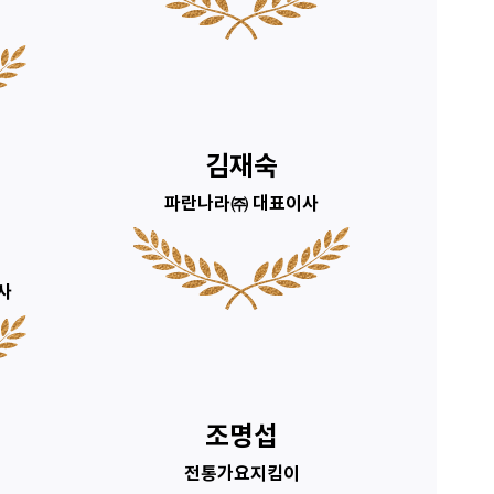
김재숙
파란나라㈜ 대표이사
사
조명섭
전통가요지킴이