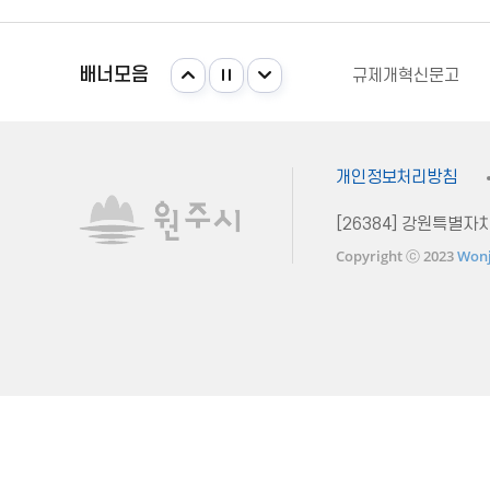
강원일자리정보망
주민e직접 플랫폼
배너모음
규제개혁신문고
안전신문고
국가법령정보센터
강원일자리정보망
개인정보처리방침
[26384] 강원특별
Copyright ⓒ 2023
Wonj