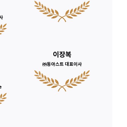
사
이장복
㈜동아스트 대표이사
e