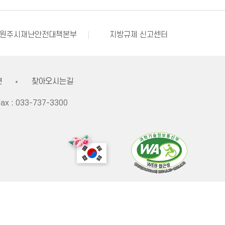
강원창조경제혁신센터
국민재난안전포털
부동산거래질서교란행위 신고센터
불법스팸대응센터
원주시재난안전대책본부
지방규제 신고센터
한국사회적기업진흥원
쌀직불금 정보공개
원주시 아동돌봄원스톱통합지원센터
강원창조경제혁신센터
국민재난안전포털
견
찾아오시는길
ax :
033-737-3300