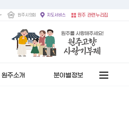
원주시의회
지도서비스
원주 관련누리집
원주소개
분야별정보
홍보사진
후속절차안내문
정보공개제도란?
서울시
문자로 소식받기
여권발급안내
사전정보공표 현황
자유게시판
역대 수상자
행복원주
비공개 세부기준
서울 도봉구
채널로 소식받기
기재사항변경
업무추진비
칭찬합니다
추천 후보자 공고