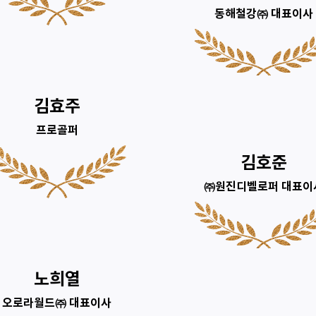
동해철강㈜ 대표이사
김효주
프로골퍼
김호준
㈜원진디벨로퍼 대표이
노희열
오로라월드㈜ 대표이사