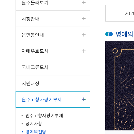
원주둘러보기
터
고서
읍면동 소식
공개제안
원주의 인물
입법예고
성인지예산서
제안하기(2022년 4월 3
청사안내
구술·전화 민원
업무계획
일 이전)
반상회 소식지
나의제안
원주시 기본계획
분묘개장공고
결산현황
찾아오시는길
202
시청안내
사전심사청구제
주요성과
알림마당
공동주택 알림방
우수제안사례
혁신도시 공공청사
공공기관 공고
세입세출현황공개
문서24 안내
일반현황
타기관 소식
국민생각함
타기관 공고/고시
지방재정공시
명예의
읍면동안내
민원콜센터
인사발령/교류신청
중기지방재정계획
행정정보공동이용 안내
조직운영정보
기금운용계획
자매우호도시
민원조정위원회
시정평가
고액·상시체납자공개
인구현황/통계연보
시유재산 현황
국내교류도시
행정심판 결과
보조금 정산결과
행정서비스헌장
지방공기업
시민대상
학술연구용역 결과
마을세무사
차량등록민원
중요재산공시
지방세 안내/납부(WeT
자동차과태료납부（We
원주고향사랑기부제
재정용어사전
AX)
TAX）
제도소개
납세자보호관제도
시민추천
원주고향사랑기부제
지방세 상담챗봇
적극행정 우수사례
공지사항
명예의전당