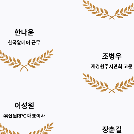
한나윤
한국알테어 근무
조병우
재경원주시민회 고문
이성원
㈜신원RPC 대표이사
장춘길