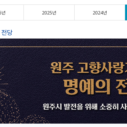
24）
문막읍
소초면
험 공고
Ⅰ
0
정례브리핑
개찰공고
규제입증요청
공무국외출장보고서
소극행정신고센터
중국 허페이
호저면
지정면
어디서나민원발급
최종합격자 및 임용등록 공
2025 원주시 민원편람
6년
계약현황 공개
2025년
공청회 개최결과
신고포상금
중국 옌타이
2024년
부론면
귀래면
고
Ⅱ
수의계약 현황공개
주요투자사업 추진결과
안전신문고
일본 이치카와
흥업면
판부면
2022. 3.31. 이전 공고
2026 원주시 민원편람
하도급계약현황
공용차량 운영현황
예산낭비신고
일본 히가시마츠야마
 전당
신림면
중앙동
Ⅰ
강원특별자치도 시험정보/
준공검사
민간위탁평가결과
지방보조금 부정수급 신고
일본 미노
원인동
개운동
나라일터
2026 원주시 민원편람
대가지급현황
주민감사청구
명륜1동
명륜2동
Ⅱ
민간투자사업현황
지방규제개혁신문고
일산동
학성동
단계동
우산동
전동킥보드 불법 주정차
태장1동
태장2동
신고
봉산동
행구동
무실동
위원회 소개 및 운영
단구동 행정복지센터
운영성과
반곡관설동 행정복지센
관련사이트
개별주택가격 카카오톡 알
쉬운 우리말 사전
터
리미
외국어 검사기
개별공시지가 카카오 알림
톡신청