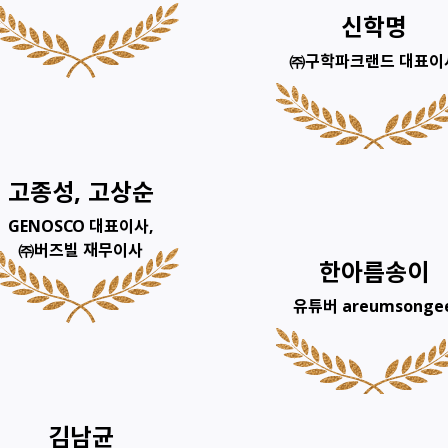
신학명
㈜구학파크랜드 대표이
고종성, 고상순
GENOSCO 대표이사,
㈜버즈빌 재무이사
한아름송이
유튜버 areumsonge
김남균