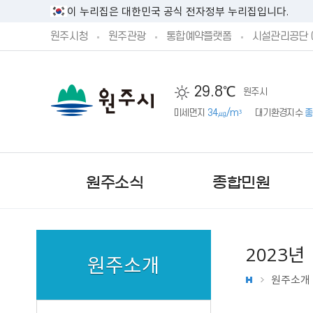
이 누리집은 대한민국 공식 전자정부 누리집입니다.
원주시청
원주관광
통합예약플랫폼
시설관리공단 
29.8℃
원주시
미세먼지
34㎍/m³
대기환경지수
좋
원주소식
종합민원
2023년
원주소개
원주소개
새소식
민원실안내
시정방향
시민제안안내
기본현황
원주시 공고
민원상담 신청
예산서 공개
주민참여 예산 안내
기구 및 조직
문화행사
단구‧반곡관설 행정복지센
시장직 인수위원회 활동보
제안하기
원주의 상징
원주시 고시
예산안 공개
제안하기
업무별 전화번호