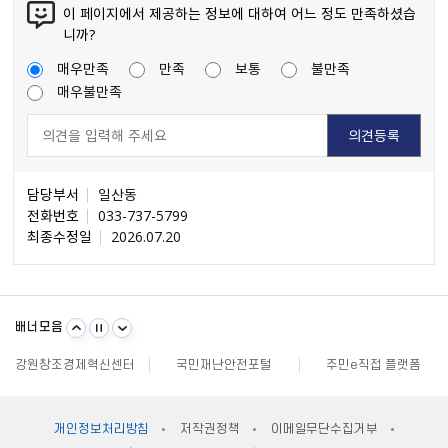
이 페이지에서 제공하는 정보에 대하여 어느 정도 만족하셨습
니까?
매우만족
만족
보통
불만족
매우불만족
담당부서
일산동
전화번호
033-737-5799
최종수정일
2026.07.20
불량식품 신고
문화가 있는날
원주시 아동돌봄원스톱통합지원센터
배너모음
강원일자리정보망
강원자비스
소비자24
강원창조경제혁신센터
국민재난안전포털
주민e직접 플랫폼
소통24(구 온국민소통)
정치후원금센터
부동산거래질서교란행위 신고센터
불법스팸대응센터
규제개혁신문고
클린아이
공직선거비리 익명신고
원주시재난안전대책본부
지방규제 신고센터
개인정보처리방침
저작권정책
이메일무단수집거부
안전신문고
내고장알리미
전국 시장, 군수, 구청장 협의회