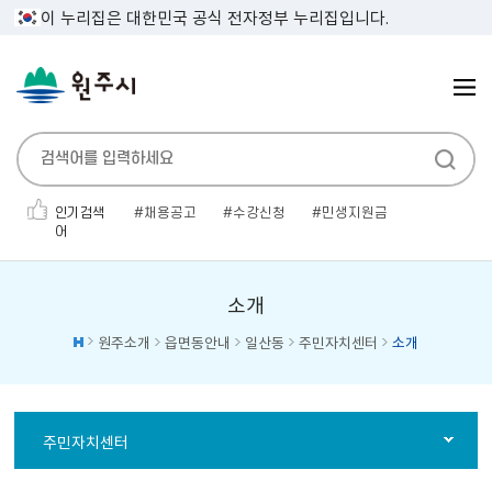
이 누리집은 대한민국 공식 전자정부 누리집입니다.
인기검색
채용공고
수강신청
민생지원금
어
폐기물
대형폐기물
우수인재
관광
대명농원
만두
무연고
소개
원주소개
읍면동안내
일산동
주민자치센터
소개
주민자치센터