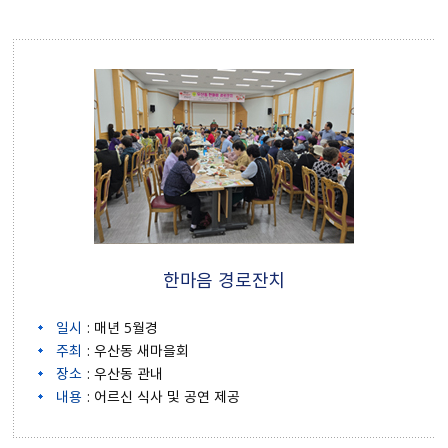
한마음 경로잔치
일시
: 매년 5월경
주최
: 우산동 새마을회
장소
: 우산동 관내
내용
: 어르신 식사 및 공연 제공