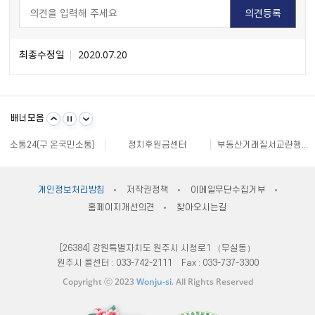
최종수정일
2020.07.20
불량식품 신고
문화가 있는날
원주시 아동돌봄원스톱통합지원센터
강원일자리정보망
강원자비스
소비자24
배너모음
강원창조경제혁신센터
국민재난안전포털
주민e직접 플랫폼
소통24(구 온국민소통)
정치후원금센터
부동산거래질서교란행위 신고센터
불법스팸대응센터
규제개혁신문고
클린아이
공직선거비리 익명신고
원주시재난안전대책본부
지방규제 신고센터
안전신문고
내고장알리미
전국 시장, 군수, 구청장 협의회
개인정보처리방침
저작권정책
이메일무단수집거부
한국사회적기업진흥원
쌀직불금 정보공개
국가법령정보센터
홈페이지개선의견
찾아오시는길
불량식품 신고
문화가 있는날
원주시 아동돌봄원스톱통합지원센터
강원일자리정보망
강원자비스
소비자24
[26384] 강원특별자치도 원주시 시청로1 （무실동）
원주시 콜센터 :
033-742-2111
Fax :
033-737-3300
Copyright ⓒ 2023
Wonju-si
. All Rights Reserved