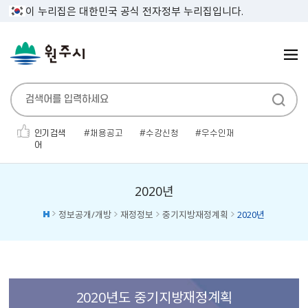
이 누리집은 대한민국 공식 전자정부 누리집입니다.
인기검색
채용공고
수강신청
우수인재
어
민생지원금
인사발령
보건증
전기자동차
채용공고'
소개팅
대형폐기물
2020년
정보공개/개방
재정정보
중기지방재정계획
2020년
2020년도 중기지방재정계획