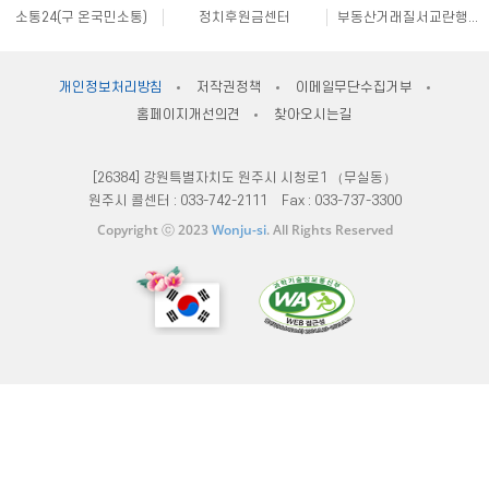
소통24(구 온국민소통)
정치후원금센터
부동산거래질서교란행위 신고센터
불법스팸대응센터
규제개혁신문고
클린아이
공직선거비리 익명신고
원주시재난안전대책본부
지방규제 신고센터
안전신문고
내고장알리미
전국 시장, 군수, 구청장 협의회
개인정보처리방침
저작권정책
이메일무단수집거부
한국사회적기업진흥원
쌀직불금 정보공개
국가법령정보센터
홈페이지개선의견
찾아오시는길
불량식품 신고
문화가 있는날
원주시 아동돌봄원스톱통합지원센터
강원일자리정보망
강원자비스
소비자24
[26384] 강원특별자치도 원주시 시청로1 （무실동）
원주시 콜센터 :
033-742-2111
Fax :
033-737-3300
Copyright ⓒ 2023
Wonju-si
. All Rights Reserved