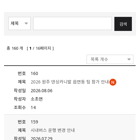
총
160
개 [
1
/ 16페이지 ]
목록 개수
번호
160
제목
2026 원주 댄싱카니발 읍면동 팀 참가 안내
작성일
2026.08.06
작성자
소초면
조회수
14
번호
159
제목
시내버스 운행 변경 안내
작성일
2026.07.29