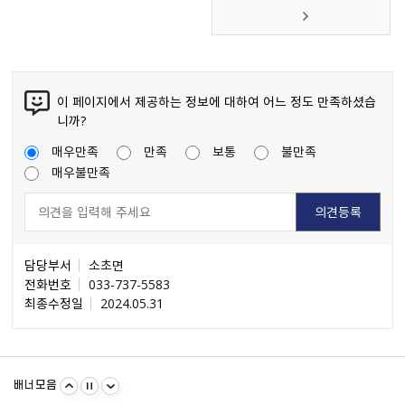
이 페이지에서 제공하는 정보에 대하여 어느 정도 만족하셨습
니까?
매우만족
만족
보통
불만족
매우불만족
담당부서
소초면
전화번호
033-737-5583
최종수정일
2024.05.31
불량식품 신고
문화가 있는날
원주시 아동돌봄원스톱통합지원센터
강원일자리정보망
강원자비스
소비자24
배너모음
강원창조경제혁신센터
국민재난안전포털
주민e직접 플랫폼