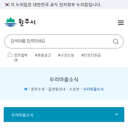
이 누리집은 대한민국 공식 전자정부 누리집입니다.
인기검색
채용공고
수강신청
민생지원금
어
폐기물
대형폐기물
우수인재
관광
대명농원
만두
무연고
우리마을소식
원주소개
읍면동안내
소초면
우리마을소식
우리마을소식