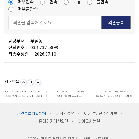
매우만족
만족
보통
불만족
매우불만족
담당부서
무실동
전화번호
033-737-5899
최종수정일
2026.07.10
불량식품 신고
문화가 있는날
원주시 아동돌봄원스톱통합지원센터
배너모음
강원일자리정보망
강원자비스
소비자24
강원창조경제혁신센터
국민재난안전포털
주민e직접 플랫폼
소통24(구 온국민소통)
정치후원금센터
부동산거래질서교란행위 신고센터
불법스팸대응센터
규제개혁신문고
클린아이
공직선거비리 익명신고
원주시재난안전대책본부
지방규제 신고센터
안전신문고
내고장알리미
전국 시장, 군수, 구청장 협의회
개인정보처리방침
저작권정책
이메일무단수집거부
한국사회적기업진흥원
쌀직불금 정보공개
국가법령정보센터
홈페이지개선의견
찾아오시는길
불량식품 신고
문화가 있는날
원주시 아동돌봄원스톱통합지원센터
강원일자리정보망
강원자비스
소비자24