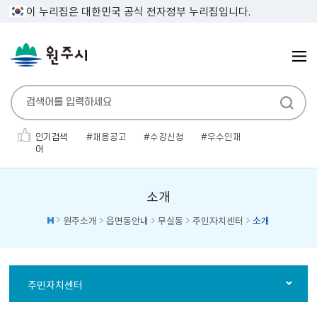
이 누리집은 대한민국 공식 전자정부 누리집입니다.
인기검색
채용공고
수강신청
우수인재
어
민생지원금
대명농원
보건증
공고
소개팅
전기자동차
전기차
소개
원주소개
읍면동안내
무실동
주민자치센터
소개
주민자치센터