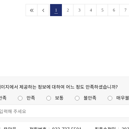
1
2
3
4
5
6
7
페이지에서 제공하는 정보에 대하여 어느 정도 만족하셨습니까?
만족
만족
보통
불만족
매우
문막읍
전화번호
033-737-5501
최종수정일
202