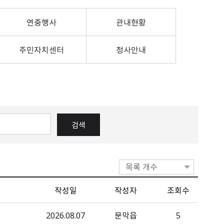
원주시시보
원문정보공개
성남시
여권의교부
민원처리/행정처분
설문조사
후보자 공적 의견접수
정보목록공개
강동구
연중행사
외교부 여권안내
정부24
관내현황
개인정보 이용·제3자제공
강남구
외교부 비자안내
정책실명제
서울 서대문구
여권접수 온라인 사전예약
주민자치센터
청사안내
경기 김포시
평택시
목록 개수
작성일
작성자
조회수
2026.08.07
문막읍
5