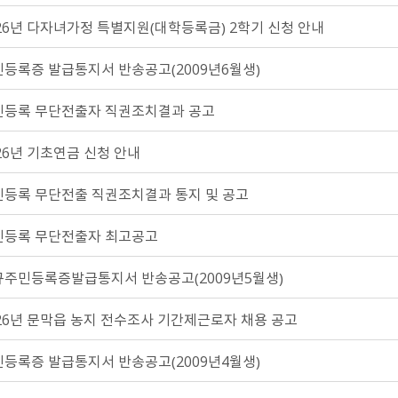
원주시 청소년 꿈이룸 바우
처 가맹점 모집
26년 다자녀가정 특별지원（대학등록금） 2학기 신청 안내
등록증 발급통지서 반송공고（2009년6월생）
민등록 무단전출자 직권조치결과 공고
26년 기초연금 신청 안내
민등록 무단전출 직권조치결과 통지 및 공고
민등록 무단전출자 최고공고
규주민등록증발급통지서 반송공고（2009년5월생）
26년 문막읍 농지 전수조사 기간제근로자 채용 공고
등록증 발급통지서 반송공고（2009년4월생）