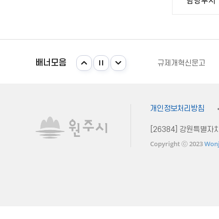
국가법령정보센터
강원일자리정보망
주민e직접 플랫폼
배너모음
규제개혁신문고
안전신문고
국가법령정보센터
강원일자리정보망
개인정보처리방침
[26384] 강원특별
Copyright ⓒ 2023
Wonj