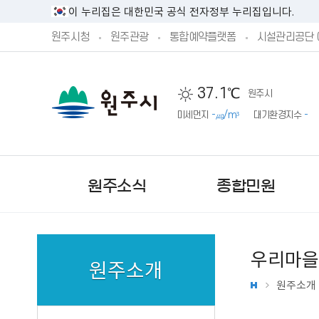
이 누리집은 대한민국 공식 전자정부 누리집입니다.
원주시청
원주관광
통합예약플랫폼
시설관리공단 
37.1℃
원주시
미세먼지
-㎍/m³
대기환경지수
-
원주소식
종합민원
우리마을
원주소개
원주소개
새소식
민원실안내
시정방향
시민제안안내
기본현황
원주시 공고
민원상담 신청
예산서 공개
주민참여 예산 안내
기구 및 조직
문화행사
단구‧반곡관설 행정복지센
시장직 인수위원회 활동보
제안하기
원주의 상징
원주시 고시
예산안 공개
제안하기
업무별 전화번호