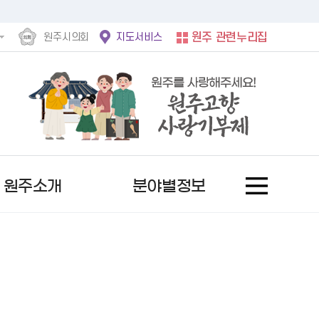
원주시의회
지도서비스
원주 관련누리집
원주소개
분야별정보
홍보사진
후속절차안내문
정보공개제도란?
서울시
문자로 소식받기
여권발급안내
사전정보공표 현황
자유게시판
역대 수상자
행복원주
비공개 세부기준
서울 도봉구
채널로 소식받기
기재사항변경
업무추진비
칭찬합니다
추천 후보자 공고