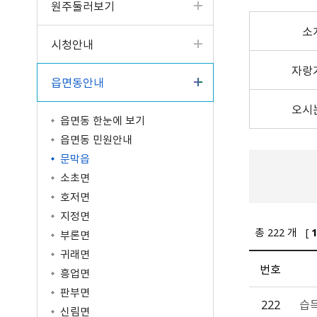
원주둘러보기
터
고서
읍면동 소식
공개제안
원주의 인물
입법예고
성인지예산서
제안하기(2022년 4월 3
청사안내
구술·전화 민원
업무계획
일 이전)
반상회 소식지
나의제안
원주시 기본계획
분묘개장공고
결산현황
찾아오시는길
소
시청안내
사전심사청구제
주요성과
알림마당
공동주택 알림방
우수제안사례
혁신도시 공공청사
공공기관 공고
세입세출현황공개
문서24 안내
일반현황
타기관 소식
국민생각함
타기관 공고/고시
지방재정공시
자랑
읍면동안내
민원콜센터
인사발령/교류신청
중기지방재정계획
행정정보공동이용 안내
조직운영정보
기금운용계획
오시
읍면동 한눈에 보기
민원조정위원회
시정평가
고액·상시체납자공개
읍면동 민원안내
인구현황/통계연보
시유재산 현황
문막읍
행정심판 결과
보조금 정산결과
소초면
행정서비스헌장
지방공기업
호저면
학술연구용역 결과
마을세무사
차량등록민원
지정면
중요재산공시
지방세 안내/납부(WeT
자동차과태료납부（We
총
222
개 [
1
부론면
재정용어사전
AX)
TAX）
제도소개
귀래면
납세자보호관제도
시민추천
번호
흥업면
지방세 상담챗봇
적극행정 우수사례
판부면
222
습
신림면