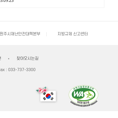
원주시 아동돌봄원스톱통합지원센터
강원창조경제혁신센터
국민재난안전포털
부동산거래질서교란행위 신고센터
불법스팸대응센터
원주시재난안전대책본부
지방규제 신고센터
한국사회적기업진흥원
쌀직불금 정보공개
원주시 아동돌봄원스톱통합지원센터
강원창조경제혁신센터
국민재난안전포털
견
찾아오시는길
ax :
033-737-3300