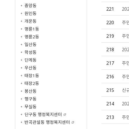
공공저작물 이용안내
공공데이터
중앙동
원주고향사랑기부제
221
20
공공저작물 자료실
공공데이터제공안내
원인동
공지사항
공공데이터 건의
개운동
220
주민
명예의전당
명륜1동
기부금현황
219
주
명륜2동
답례품 현황
일산동
답례품 추천
218
20
학성동
단계동
217
주
우산동
태장1동
216
주
태장2동
215
신
봉산동
행구동
214
20
무실동
단구동 행정복지센터
213
주민
반곡관설동 행정복지센터