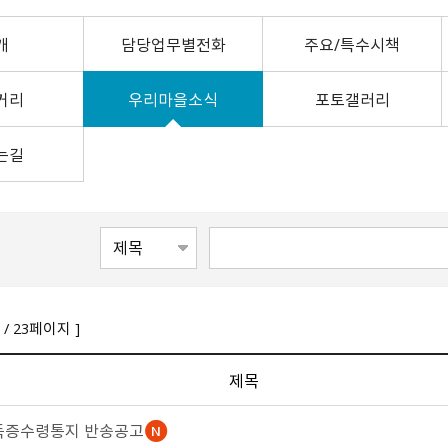
24）
문막읍
소초면
험 공고
Ⅰ
0
정례브리핑
개찰공고
규제입증요청
공무국외출장보고서
소극행정신고센터
중국 허페이
호저면
지정면
어디서나민원발급
최종합격자 및 임용등록 공
2025 원주시 민원편람
개
계약현황 공개
담당업무별전화
공청회 개최결과
신고포상금
중국 옌타이
주요/특수시책
부론면
귀래면
고
Ⅱ
수의계약 현황공개
주요투자사업 추진결과
안전신문고
일본 이치카와
흥업면
판부면
2022. 3.31. 이전 공고
2026 원주시 민원편람
하도급계약현황
공용차량 운영현황
예산낭비신고
일본 히가시마츠야마
거리
우리마을소식
포토갤러리
신림면
중앙동
Ⅰ
강원특별자치도 시험정보/
준공검사
민간위탁평가결과
지방보조금 부정수급 신고
일본 미노
원인동
개운동
나라일터
2026 원주시 민원편람
대가지급현황
주민감사청구
는길
명륜1동
명륜2동
Ⅱ
민간투자사업현황
지방규제개혁신문고
일산동
학성동
단계동
우산동
전동킥보드 불법 주정차
태장1동
태장2동
신고
봉산동
행구동
무실동
위원회 소개 및 운영
단구동 행정복지센터
운영성과
/ 23페이지 ]
반곡관설동 행정복지센
관련사이트
개별주택가격 카카오톡 알
쉬운 우리말 사전
터
리미
외국어 검사기
제목
개별공시지가 카카오 알림
톡신청
득증수령통지 반송공고