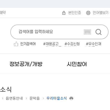
예약
본인인증
언어별보기
인기검색어
채용공고
수강신청
우수인재
민생지원금
인사발령
보건증
전기자동차
채용공고'
소개팅
대형폐기물
정보공개/개방
시민참여
소식
읍면동안내
문막읍
우리마을소식
보도자료
무인민원발급
발주계획
규제개혁안내
읍면동 한눈에 보기
시험계획 공고
민원편람/서식
감사결과/반부패청렴시책
부패·공익신고
미국 로아노크
사실은 이렇습니다
인터넷 민원발급（정부
입찰공고
행정규제목록
읍면동 민원안내
서류(필기)합격자 및 면접시
2025 원주시 민원편람
행정사무감사 결과
공직자부조리익명신고
캐나다 애드먼튼