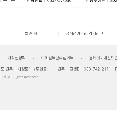
불량식품 신고
문화가 있는날
강원자비스
소비자24
소통24(구 온국민소통)
정치후원금센터
클린아이
공직선거비리 익명신고
내고장알리미
전국 시장, 군수, 구청장 협의회
불량식품 신고
문화가 있는날
강원자비스
소비자24
저작권정책
이메일무단수집거부
홈페이지개선의
자치도 원주시 시청로1 （무실동）
원주시 콜센터 :
033-742-2111
F
u-si
. All Rights Reserved