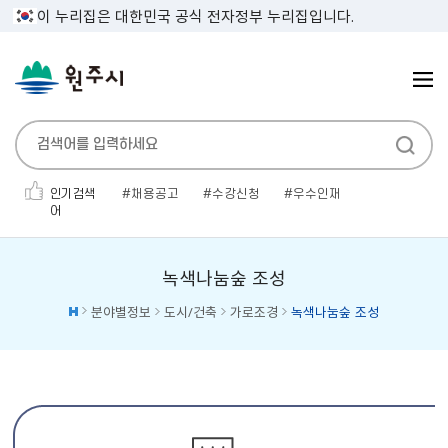
이 누리집은 대한민국 공식 전자정부 누리집입니다.
인기검색
채용공고
수강신청
우수인재
어
민생지원금
인사발령
보건증
전기자동차
채용공고'
소개팅
대형폐기물
녹색나눔숲 조성
분야별정보
도시/건축
가로조경
녹색나눔숲 조성