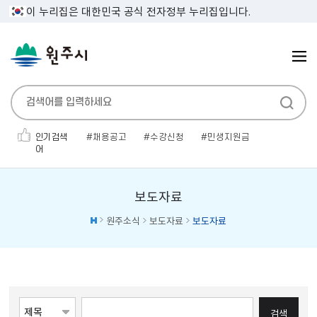
이 누리집은 대한민국 공식 전자정부 누리집입니다.
인기검색
채용공고
수강신청
민생지원금
어
우수인재
대형폐기물
공고
장학금
전기자동차
kcc
시청조직
보도자료
원주소식
보도자료
보도자료