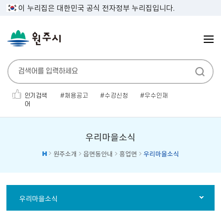
이 누리집은 대한민국 공식 전자정부 누리집입니다.
인기검색
채용공고
수강신청
우수인재
어
민생지원금
대명농원
보건증
공고
소개팅
전기자동차
전기차
우리마을소식
원주소개
읍면동안내
흥업면
우리마을소식
우리마을소식