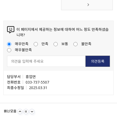
이 페이지에서 제공하는 정보에 대하여 어느 정도 만족하셨습
니까?
매우만족
만족
보통
불만족
매우불만족
담당부서
흥업면
전화번호
033-737-5507
최종수정일
2025.03.31
불량식품 신고
문화가 있는날
원주시 아동돌봄원스톱통합지원센터
강원일자리정보망
강원자비스
소비자24
배너모음
강원창조경제혁신센터
국민재난안전포털
주민e직접 플랫폼