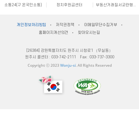
소통24(구 온국민소통)
정치후원금센터
부동산거래질서교란행위 신고센터
불법스팸대응센터
규제개혁신문고
클린아이
공직선거비리 익명신고
원주시재난안전대책본부
지방규제 신고센터
안전신문고
내고장알리미
전국 시장, 군수, 구청장 협의회
개인정보처리방침
저작권정책
이메일무단수집거부
한국사회적기업진흥원
쌀직불금 정보공개
국가법령정보센터
홈페이지개선의견
찾아오시는길
불량식품 신고
문화가 있는날
원주시 아동돌봄원스톱통합지원센터
강원일자리정보망
강원자비스
소비자24
[26384] 강원특별자치도 원주시 시청로1 （무실동）
원주시 콜센터 :
033-742-2111
Fax :
033-737-3300
Copyright ⓒ 2023
Wonju-si
. All Rights Reserved