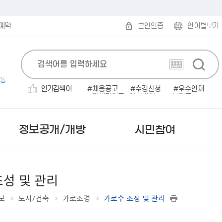
예약
본인인증
언어별보기
통
인기검색어
채용공고
수강신청
우수인재
민생지원금
인사발령
보건증
전기자동차
채용공고'
소개팅
대형폐기물
정보공개/개방
시민참여
조성 및 관리
보
도시/건축
가로조경
가로수 조성 및 관리
보도자료
무인민원발급
발주계획
규제개혁안내
읍면동 한눈에 보기
시험계획 공고
민원편람/서식
감사결과/반부패청렴시책
부패·공익신고
미국 로아노크
사실은 이렇습니다
인터넷 민원발급（정부
입찰공고
행정규제목록
읍면동 민원안내
서류(필기)합격자 및 면접시
2025 원주시 민원편람
행정사무감사 결과
공직자부조리익명신고
캐나다 애드먼튼