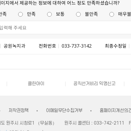
페이지에서 제공하는 정보에 대하여 어느 정도 만족하셨습니까?
만족
만족
보통
불만족
매우
공원녹지과
전화번호
033-737-3142
최종수정일
불량식품 신고
문화가 있는날
강원자비스
소비자24
소통24(구 온국민소통)
정치후원금센터
클린아이
공직선거비리 익명신고
내고장알리미
전국 시장, 군수, 구청장 협의회
불량식품 신고
문화가 있는날
강원자비스
소비자24
저작권정책
이메일무단수집거부
홈페이지개선의
자치도 원주시 시청로1 （무실동）
원주시 콜센터 :
033-742-2111
F