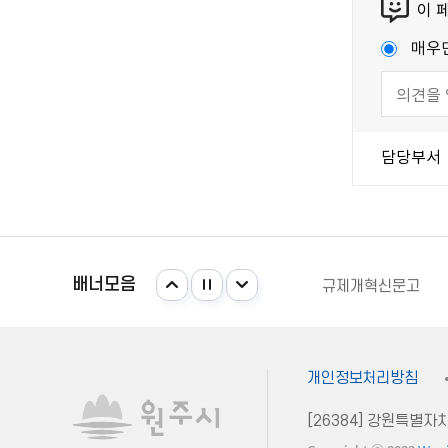
이 
매우
담당부서
국가법령정보센터
강원일자리정보망
주민e직접 플랫폼
배너모음
규제개혁신문고
안전신문고
국가법령정보센터
강원일자리정보망
개인정보처리방침
[26384] 강원특별