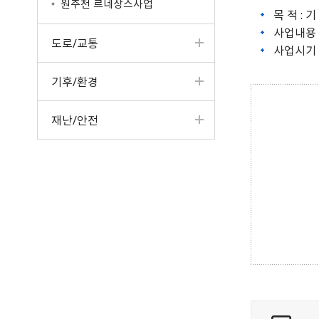
원주천 르네상스사업
목 적 :
사업내용 
도로/교통
사업시기 
기후/환경
재난/안전