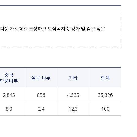
원주시시보
원문정보공개
성남시
여권의교부
민원처리/행정처분
설문조사
후보자 공적 의견접수
정보목록공개
강동구
외교부 여권안내
정부24
개인정보 이용·제3자제공
강남구
외교부 비자안내
정책실명제
름다운 가로경관 조성하고 도심녹지축 강화 및 걷고 싶은
서울 서대문구
여권접수 온라인 사전예약
경기 김포시
평택시
중국
살구 나무
기타
합계
단풍나무
2,845
856
4,335
35,326
8.0
2.4
12.3
100