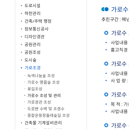
공공저작물 이용안내
공공데이터
도로시설
가로수
원주고향사랑기부제
공공저작물 자료실
공공데이터제공안내
하천관리
공지사항
추진구간 : 매
공공데이터 건의
건축/주택 행정
명예의전당
정보통신공사
기부금현황
가로수
디자인경관
답례품 현황
사업내용 
공원관리
답례품 추천
흉고직경 
공원조성
도시숲
가로수 
가로조경
사업내용 
녹색나눔숲 조성
사 업 량 
가로수 명품숲 조성
꽃길조성
가로수 
가로수 조성 및 관리
가로경관 조성
목 적 :
도로변 수벽 및 조경수
사업내용 
종합운동장둘레숲길 조성
건축물 기계설비관리
가로수