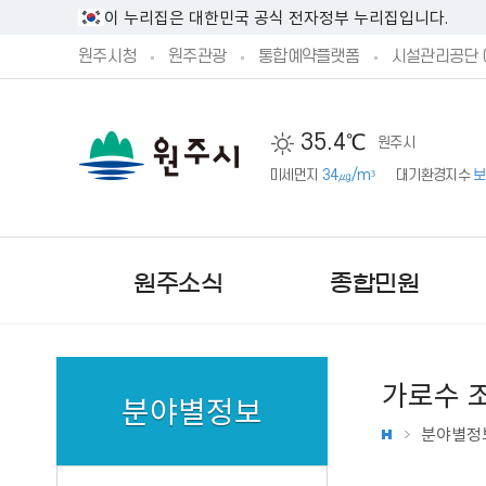
이 누리집은 대한민국 공식 전자정부 누리집입니다.
원주시청
원주관광
통합예약플랫폼
시설관리공단 
35.4℃
원주시
미세먼지
34㎍/m³
대기환경지수
보
원주소식
종합민원
가로수 
분야별정보
분야별정
새소식
민원실안내
시정방향
시민제안안내
기본현황
원주시 공고
민원상담 신청
예산서 공개
주민참여 예산 안내
기구 및 조직
문화행사
단구‧반곡관설 행정복지센
시장직 인수위원회 활동보
제안하기
원주의 상징
원주시 고시
예산안 공개
제안하기
업무별 전화번호