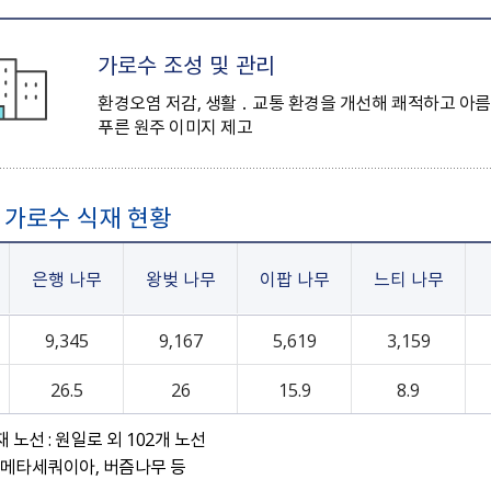
24）
문막읍
소초면
험 공고
Ⅰ
0
정례브리핑
개찰공고
규제입증요청
공무국외출장보고서
소극행정신고센터
중국 허페이
호저면
지정면
어디서나민원발급
최종합격자 및 임용등록 공
2025 원주시 민원편람
계약현황 공개
공청회 개최결과
신고포상금
중국 옌타이
가로수 조성 및 관리
부론면
귀래면
고
Ⅱ
수의계약 현황공개
주요투자사업 추진결과
안전신문고
일본 이치카와
흥업면
판부면
2022. 3.31. 이전 공고
2026 원주시 민원편람
환경오염 저감, 생활 ․ 교통 환경을 개선해 쾌적하고 아
하도급계약현황
공용차량 운영현황
예산낭비신고
일본 히가시마츠야마
신림면
중앙동
푸른 원주 이미지 제고
Ⅰ
강원특별자치도 시험정보/
준공검사
민간위탁평가결과
지방보조금 부정수급 신고
일본 미노
원인동
개운동
나라일터
2026 원주시 민원편람
대가지급현황
주민감사청구
명륜1동
명륜2동
Ⅱ
민간투자사업현황
지방규제개혁신문고
일산동
학성동
 가로수 식재 현황
단계동
우산동
전동킥보드 불법 주정차
태장1동
태장2동
신고
은행 나무
봉산동
행구동
왕벚 나무
이팝 나무
느티 나무
무실동
위원회 소개 및 운영
단구동 행정복지센터
9,345
9,167
5,619
3,159
운영성과
반곡관설동 행정복지센
관련사이트
개별주택가격 카카오톡 알
쉬운 우리말 사전
26.5
26
15.9
8.9
터
리미
외국어 검사기
 노선 : 원일로 외 102개 노선
개별공시지가 카카오 알림
 메타세쿼이아, 버즘나무 등
톡신청