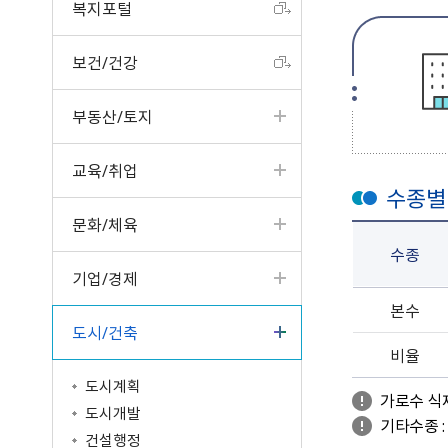
복지포털
터
고서
읍면동 소식
공개제안
원주의 인물
입법예고
성인지예산서
제안하기(2022년 4월 3
청사안내
구술·전화 민원
업무계획
일 이전)
반상회 소식지
나의제안
원주시 기본계획
분묘개장공고
결산현황
찾아오시는길
보건/건강
사전심사청구제
주요성과
알림마당
공동주택 알림방
우수제안사례
혁신도시 공공청사
공공기관 공고
세입세출현황공개
문서24 안내
일반현황
타기관 소식
국민생각함
타기관 공고/고시
지방재정공시
부동산/토지
민원콜센터
인사발령/교류신청
중기지방재정계획
행정정보공동이용 안내
조직운영정보
기금운용계획
교육/취업
민원조정위원회
시정평가
고액·상시체납자공개
수종별
인구현황/통계연보
시유재산 현황
문화/체육
행정심판 결과
보조금 정산결과
수종
행정서비스헌장
지방공기업
기업/경제
학술연구용역 결과
마을세무사
차량등록민원
본수
중요재산공시
지방세 안내/납부(WeT
자동차과태료납부（We
도시/건축
재정용어사전
AX)
TAX）
제도소개
비율
납세자보호관제도
시민추천
도시계획
가로수 식재
지방세 상담챗봇
적극행정 우수사례
도시개발
기타수종 :
건설행정