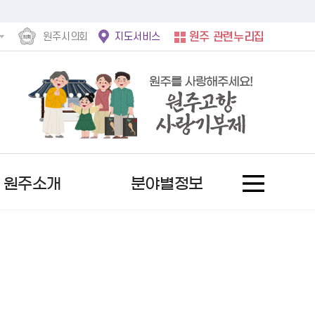
원주시의회
지도서비스
원주 관련누리집
원주소개
분야별정보
홍보사진
후속절차안내문
정보공개제도란?
서울시
문자로 소식받기
여권발급안내
사전정보공표 현황
자유게시판
역대 수상자
행복원주
비공개 세부기준
서울 도봉구
채널로 소식받기
기재사항변경
업무추진비
칭찬합니다
추천 후보자 공고