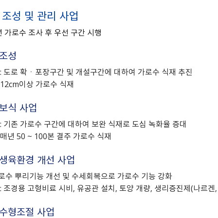
원주시 청소년 꿈이룸 바우
 조성 및 관리 사업
처 가맹점 모집
년 가로수 조사 후 우선 구간 시행
 조성
: 도로 확ㆍ포장구간 및 개설구간에 대하여 가로수 식재 추진
12cm이상 가로수 식재
보식 사업
: 기존 가로수 구간에 대하여 보완 식재로 도심 녹화율 증대
: 매년 50 ~ 100본 결주 가로수 식재
생육환경 개선 사업
 가로수 뿌리기능 개선 및 수세회복으로 가로수 기능 강화
: 조경용 고형비료 시비, 유공관 설치, 토양 개량, 생리증진제(나르겐,
 수형조절 사업