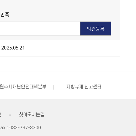
불만족
2025.05.21
원주시 아동돌봄원스톱통합지원센터
강원창조경제혁신센터
국민재난안전포털
부동산거래질서교란행위 신고센터
불법스팸대응센터
원주시재난안전대책본부
지방규제 신고센터
한국사회적기업진흥원
쌀직불금 정보공개
원주시 아동돌봄원스톱통합지원센터
강원창조경제혁신센터
국민재난안전포털
견
찾아오시는길
ax :
033-737-3300