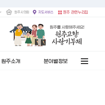
원주시의회
지도서비스
원주 관련누리집
원주소개
분야별정보
홍보사진
후속절차안내문
정보공개제도란?
서울시
문자로 소식받기
여권발급안내
사전정보공표 현황
자유게시판
역대 수상자
행복원주
비공개 세부기준
서울 도봉구
채널로 소식받기
기재사항변경
업무추진비
칭찬합니다
추천 후보자 공고