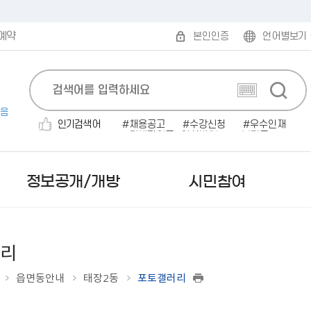
예약
본인인증
언어별보기
음
인기검색어
채용공고
수강신청
우수인재
민생지원금
인사발령
보건증
전기자동차
채용공고'
소개팅
대형폐기물
정보공개/개방
시민참여
리
읍면동안내
태장2동
포토갤러리
보도자료
무인민원발급
발주계획
규제개혁안내
읍면동 한눈에 보기
시험계획 공고
민원편람/서식
감사결과/반부패청렴시책
부패·공익신고
미국 로아노크
사실은 이렇습니다
인터넷 민원발급（정부
입찰공고
행정규제목록
읍면동 민원안내
서류(필기)합격자 및 면접시
2025 원주시 민원편람
행정사무감사 결과
공직자부조리익명신고
캐나다 애드먼튼