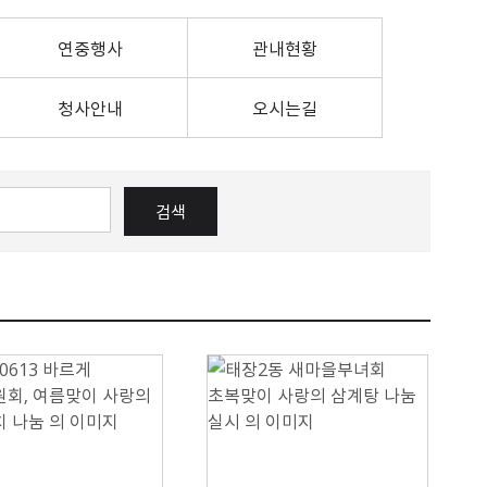
원주시시보
원문정보공개
성남시
여권의교부
민원처리/행정처분
설문조사
후보자 공적 의견접수
정보목록공개
강동구
연중행사
외교부 여권안내
정부24
관내현황
개인정보 이용·제3자제공
강남구
외교부 비자안내
정책실명제
서울 서대문구
여권접수 온라인 사전예약
청사안내
오시는길
경기 김포시
평택시