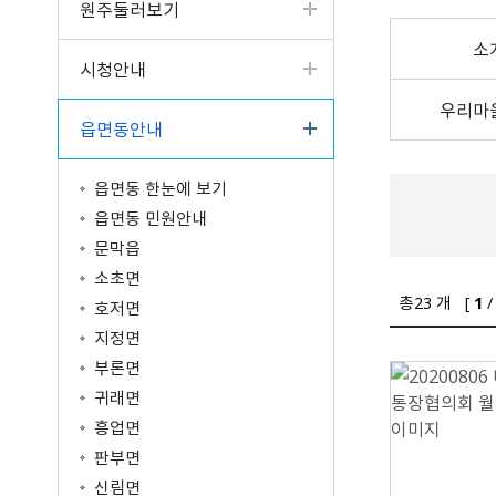
원주둘러보기
터
고서
읍면동 소식
공개제안
원주의 인물
입법예고
성인지예산서
제안하기(2022년 4월 3
청사안내
구술·전화 민원
업무계획
일 이전)
반상회 소식지
나의제안
원주시 기본계획
분묘개장공고
결산현황
찾아오시는길
소
시청안내
사전심사청구제
주요성과
알림마당
공동주택 알림방
우수제안사례
혁신도시 공공청사
공공기관 공고
세입세출현황공개
문서24 안내
일반현황
타기관 소식
국민생각함
타기관 공고/고시
지방재정공시
우리마
읍면동안내
민원콜센터
인사발령/교류신청
중기지방재정계획
행정정보공동이용 안내
조직운영정보
기금운용계획
읍면동 한눈에 보기
민원조정위원회
시정평가
고액·상시체납자공개
읍면동 민원안내
인구현황/통계연보
시유재산 현황
문막읍
행정심판 결과
보조금 정산결과
소초면
행정서비스헌장
지방공기업
총
23
개 [
1
/
호저면
학술연구용역 결과
마을세무사
차량등록민원
지정면
중요재산공시
지방세 안내/납부(WeT
자동차과태료납부（We
부론면
재정용어사전
AX)
TAX）
제도소개
귀래면
납세자보호관제도
시민추천
흥업면
지방세 상담챗봇
적극행정 우수사례
판부면
신림면