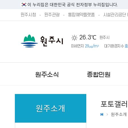
이 누리집은 대한민국 공식 전자정부 누리집입니다.
원주시청
원주관광
통합예약플랫폼
시설관리공단 
26.3℃
원주시
미세먼지
29㎍/m³
대기환경지수
좋
원주소식
종합민원
포토갤러
원주소개
원주소개
새소식
민원실안내
시정방향
시민제안안내
기본현황
원주시 공고
민원상담 신청
예산서 공개
주민참여 예산 안내
기구 및 조직
문화행사
단구‧반곡관설 행정복지센
시장직 인수위원회 활동보
제안하기
원주의 상징
원주시 고시
예산안 공개
제안하기
업무별 전화번호