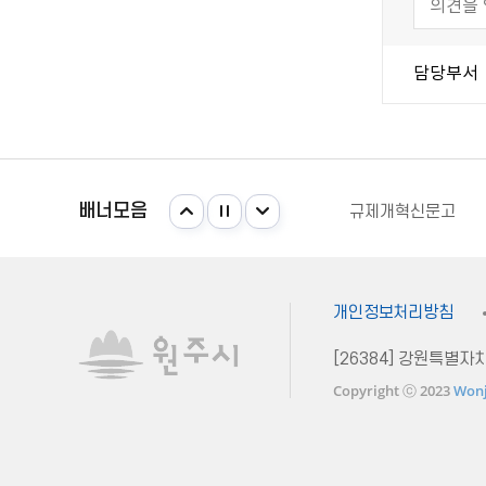
담당부서
국가법령정보센터
강원일자리정보망
주민e직접 플랫폼
배너모음
규제개혁신문고
안전신문고
국가법령정보센터
강원일자리정보망
개인정보처리방침
[26384] 강원특별
Copyright ⓒ 2023
Wonj