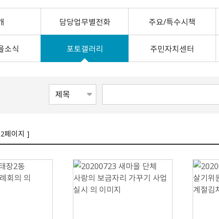
24）
문막읍
소초면
험 공고
Ⅰ
0
정례브리핑
개찰공고
규제입증요청
공무국외출장보고서
소극행정신고센터
중국 허페이
호저면
지정면
어디서나민원발급
최종합격자 및 임용등록 공
2025 원주시 민원편람
개
계약현황 공개
담당업무별전화
공청회 개최결과
신고포상금
중국 옌타이
주요/특수시책
부론면
귀래면
고
Ⅱ
수의계약 현황공개
주요투자사업 추진결과
안전신문고
일본 이치카와
흥업면
판부면
2022. 3.31. 이전 공고
2026 원주시 민원편람
하도급계약현황
공용차량 운영현황
예산낭비신고
일본 히가시마츠야마
을소식
포토갤러리
주민자치센터
신림면
중앙동
Ⅰ
강원특별자치도 시험정보/
준공검사
민간위탁평가결과
지방보조금 부정수급 신고
일본 미노
원인동
개운동
나라일터
2026 원주시 민원편람
대가지급현황
주민감사청구
명륜1동
명륜2동
Ⅱ
민간투자사업현황
지방규제개혁신문고
일산동
학성동
단계동
우산동
전동킥보드 불법 주정차
태장1동
태장2동
신고
봉산동
행구동
 2페이지 ]
무실동
위원회 소개 및 운영
단구동 행정복지센터
운영성과
반곡관설동 행정복지센
관련사이트
개별주택가격 카카오톡 알
쉬운 우리말 사전
터
리미
외국어 검사기
개별공시지가 카카오 알림
톡신청