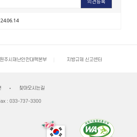
24.06.14
원주시 아동돌봄원스톱통합지원센터
강원창조경제혁신센터
국민재난안전포털
부동산거래질서교란행위 신고센터
불법스팸대응센터
원주시재난안전대책본부
지방규제 신고센터
한국사회적기업진흥원
쌀직불금 정보공개
원주시 아동돌봄원스톱통합지원센터
강원창조경제혁신센터
국민재난안전포털
견
찾아오시는길
ax :
033-737-3300