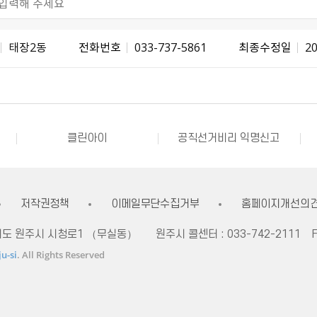
태장2동
전화번호
033-737-5861
최종수정일
20
불량식품 신고
문화가 있는날
강원자비스
소비자24
소통24(구 온국민소통)
정치후원금센터
클린아이
공직선거비리 익명신고
내고장알리미
전국 시장, 군수, 구청장 협의회
불량식품 신고
문화가 있는날
강원자비스
소비자24
저작권정책
이메일무단수집거부
홈페이지개선의
자치도 원주시 시청로1 （무실동）
원주시 콜센터 :
033-742-2111
F
u-si
. All Rights Reserved