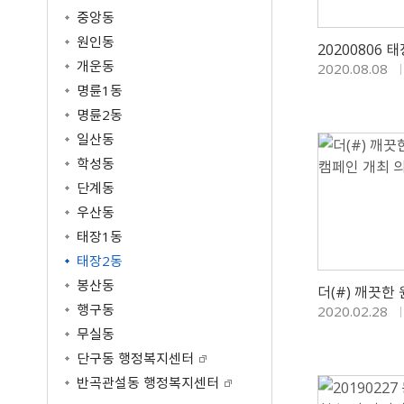
공공저작물 이용안내
공공데이터
중앙동
원주고향사랑기부제
공공저작물 자료실
공공데이터제공안내
원인동
공지사항
공공데이터 건의
개운동
2020.08.08
명예의전당
명륜1동
기부금현황
명륜2동
답례품 현황
일산동
답례품 추천
학성동
단계동
우산동
태장1동
태장2동
봉산동
행구동
2020.02.28
무실동
단구동 행정복지센터
반곡관설동 행정복지센터