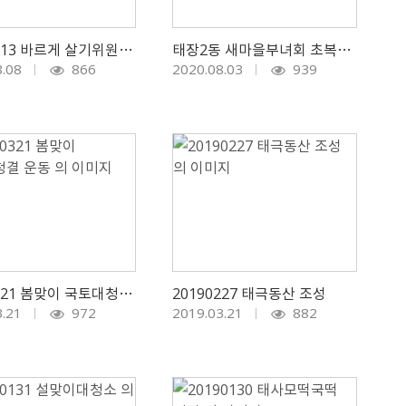
20200613 바르게 살기위원회, 여름맞이 사랑의 계절김치 나눔
태장2동 새마을부녀회 초복맞이 사랑의 삼계탕 나눔 실시
8.08
866
2020.08.03
939
20190321 봄맞이 국토대청결 운동
20190227 태극동산 조성
3.21
972
2019.03.21
882