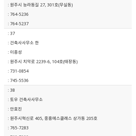
원주시 능라동길 27, 301호(무실동)
764-5236
764-5237
37
건축사사무소 한
이종성
원주시 치악로 2239-6, 104호(태장동)
731-0854
745-5536
38
토우 건축사사무소
안효진
원주시혁신로 405, 중흥에스클래스 상가동 205호
765-7283