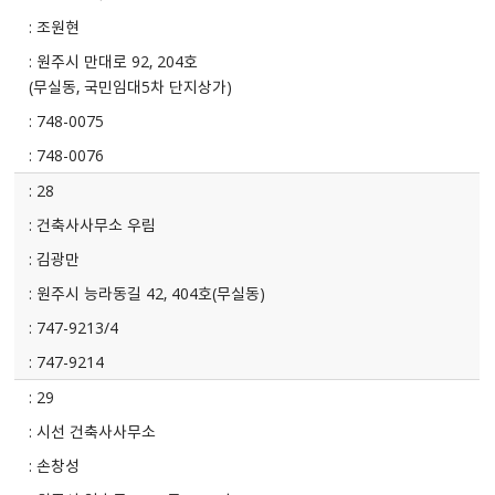
조원현
원주시 만대로 92, 204호
(무실동, 국민임대5차 단지상가)
748-0075
748-0076
28
건축사사무소 우림
김광만
원주시 능라동길 42, 404호(무실동)
747-9213/4
747-9214
29
시선 건축사사무소
손창성