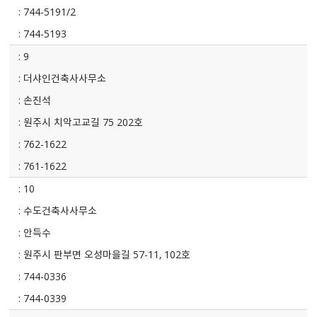
744-5191/2
744-5193
9
더샤인건축사사무소
손진석
원주시 치악고교길 75 202호
762-1622
761-1622
10
수도건축사사무소
안득수
원주시 판부면 오성마을길 57-11, 102호
744-0336
744-0339