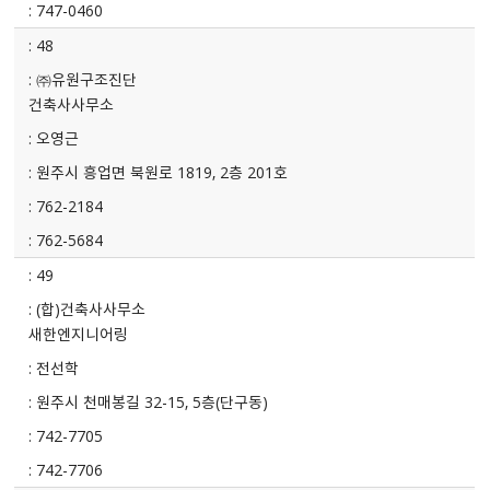
747-0460
48
㈜유원구조진단
건축사사무소
오영근
원주시 흥업면 북원로 1819, 2층 201호
762-2184
762-5684
49
(합)건축사사무소
새한엔지니어링
전선학
원주시 천매봉길 32-15, 5층(단구동)
742-7705
742-7706