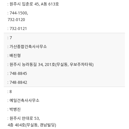
원주시 입춘로 45, A동 613호
744-1500,
732-0120
732-0121
7
가산종합건축사사무소
배진형
원주시 능라동길 34, 201호(무실동, 우보주차타워)
748-8845
748-8842
8
예일건축사사무소
박병진
원주시 만대로 53,
4층 404호(무실동, 경남빌딩)