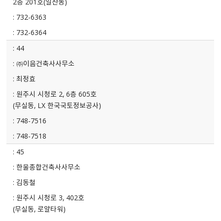
2층 201호(일산동)
732-6363
732-6364
44
㈜이음건축사사무소
최정효
원주시 시청로 2, 6층 605호
(무실동, LX 한국국토정보공사)
748-7516
748-7518
45
한울종합건축사사무소
김동철
원주시 시청로 3, 402호
(무실동, 로얄타워)