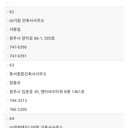
62
㈜기림 건축사사무소
서동일
원주시 양지로 66-1, 505호
747-6390
747-6391
63
동서종합건축사사무소
원종우
원주시 입춘로 45, 엔터비즈타워 B동 1401호
744-3313
766-5200
64
㈜경원엔지니어링 건축사사무소