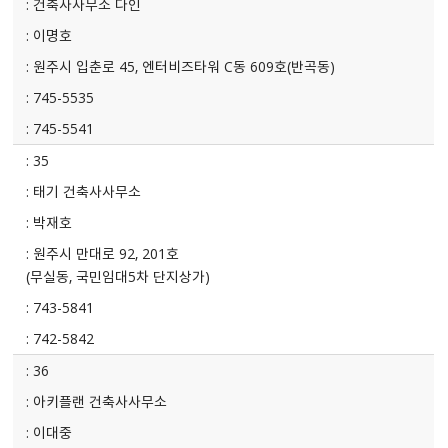
건축사사무소 다인
이명호
원주시 입춘로 45, 엔터비즈타워 C동 609호(반곡동)
745-5535
745-5541
35
태기 건축사사무소
박재호
원주시 만대로 92, 201호
(무실동, 국민임대5차 단지상가)
743-5841
742-5842
36
아키플랜 건축사사무소
이대중