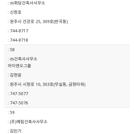
㈜화담건축사사무소
신정호
원주시 건강로 25, 309호(반곡동)
744-8717
744-8718
58
㈜건축사사무소
아이엔오그룹
김현윤
원주시 시청로 10, 303호(무실동, 금정타워)
747-5077
747-5076
59
(주)예림건축사사무소
김민기