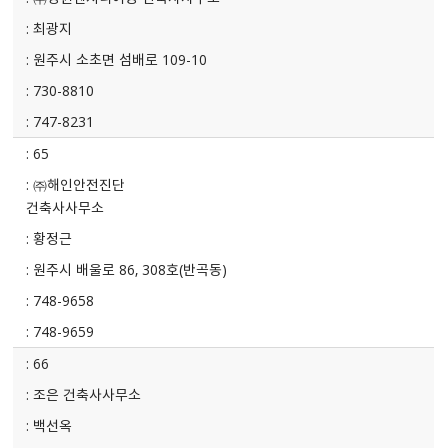
최광지
원주시 소초면 섬배로 109-10
730-8810
747-8231
65
㈜해인안전진단
건축사사무소
황정근
원주시 배울로 86, 308호(반곡동)
748-9658
748-9659
66
조은 건축사사무소
백선옥