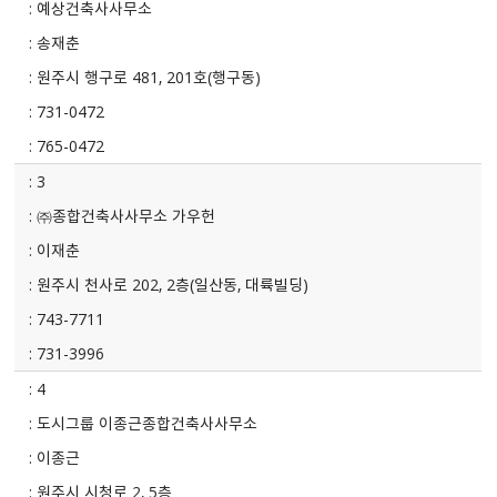
예상건축사사무소
송재춘
원주시 행구로 481, 201호(행구동)
731-0472
765-0472
3
㈜종합건축사사무소 가우헌
이재춘
원주시 천사로 202, 2층(일산동, 대륙빌딩)
743-7711
731-3996
4
도시그룹 이종근종합건축사사무소
이종근
원주시 시청로 2, 5층