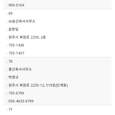
900-0104
69
㈜윤건축사사무소
윤창일
원주시 북원로 2250, 2층
735-1436
735-1437
70
홍건축사사무소
박영규
원주시 북원로 2235-12, 519호(단계동)
735-6799
050-4033-6799
71