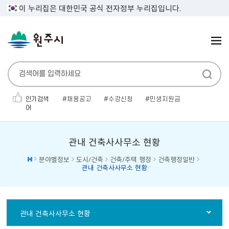
이 누리집은 대한민국 공식 전자정부 누리집입니다.
인기검색
채용공고
수강신청
민생지원금
어
폐기물
대형폐기물
우수인재
관광
대명농원
만두
무연고
관내 건축사사무소 현황
분야별정보
도시/건축
건축/주택 행정
건축행정일반
관내 건축사사무소 현황
관내 건축사사무소 현황