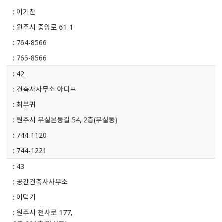
이기찬
원주시 중앙로 61-1
764-8566
765-8566
42
건축사사무소 아디프
최부귀
원주시 무실본동길 54, 2층(무실동)
744-1120
744-1221
43
공간건축사사무소
이덕기
원주시 천사로 177,