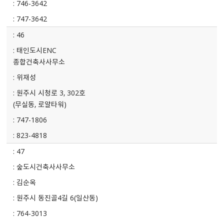
746-3642
747-3642
46
태인도시ENC
종합건축사사무소
위재성
원주시 시청로 3, 302호
(무실동, 로얄타워)
747-1806
823-4818
47
숲도시건축사사무소
김순옥
원주시 동진골4길 6(일산동)
764-3013