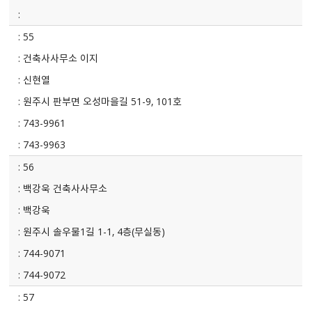
55
건축사사무소 이지
신현열
원주시 판부면 오성마을길 51-9, 101호
743-9961
743-9963
56
백강욱 건축사사무소
백강욱
원주시 솔우물1길 1-1, 4층(무실동)
744-9071
744-9072
57