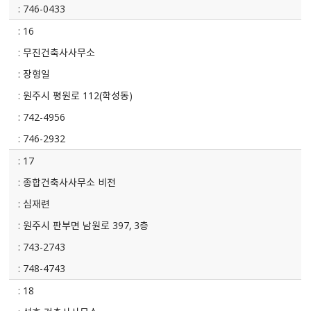
746-0433
16
무진건축사사무소
장형일
원주시 평원로 112(학성동)
742-4956
746-2932
17
종합건축사사무소 비전
심재련
원주시 판부면 남원로 397, 3층
743-2743
748-4743
18